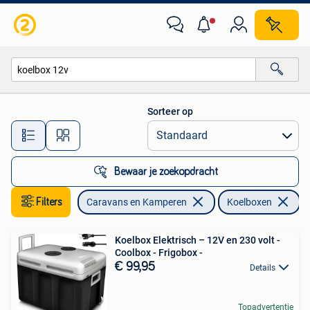
Koelboxen
Sorteer op
Alle afstanden…
Bewaar je zoekopdracht
Filters
Caravans en Kamperen
Koelboxen
Ve
Koelbox Elektrisch – 12V en 230 volt -
Coolbox - Frigobox -
€ 99,95
Details
Topadvertentie