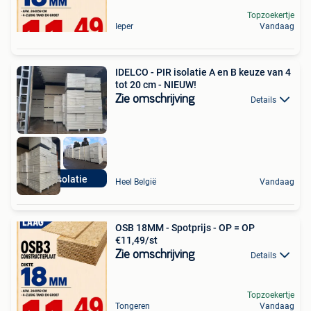
Topzoekertje
Ieper
Vandaag
IDELCO - PIR isolatie A en B keuze van 4
tot 20 cm - NIEUW!
Zie omschrijving
Details
PIR isolatie
Heel België
Vandaag
OSB 18MM - Spotprijs - OP = OP
€11,49/st
Zie omschrijving
Details
Topzoekertje
Tongeren
Vandaag