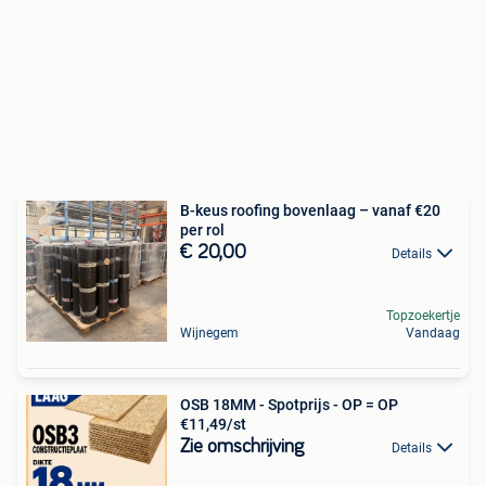
B-keus roofing bovenlaag – vanaf €20
per rol
€ 20,00
Details
Topzoekertje
Wijnegem
Vandaag
OSB 18MM - Spotprijs - OP = OP
€11,49/st
Zie omschrijving
Details