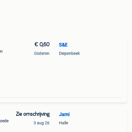
€ 0,60
S&E
en
Gisteren
Diepenbeek
te
 heb
Zie omschrijving
Jami
goede
3 aug 26
Halle