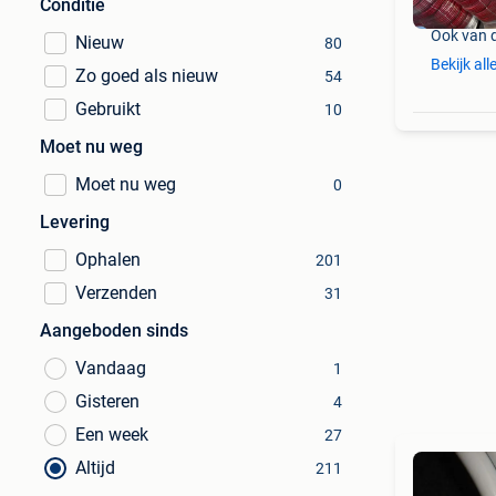
Conditie
Ook van 
Nieuw
80
Bekijk all
Zo goed als nieuw
54
Gebruikt
10
Moet nu weg
Moet nu weg
0
Levering
Ophalen
201
Verzenden
31
Aangeboden sinds
Vandaag
1
Gisteren
4
Een week
27
Altijd
211