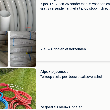
Alpex 16 - 20 en 26 zonder mantel voor san en
gratis verzenden artikel altijd op stock = direct
meenemen nettoprijzen = incl factuur + garant
alpex 16/2 - 25 meter = € 23.56 Op stock alpe
Nieuw
Ophalen of Verzenden
Alpex pijpenset
Te koop veel alpex, bouwplaatsoverschot
Zo goed als nieuw
Ophalen