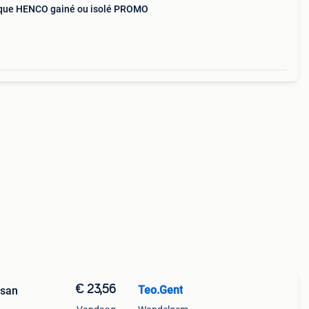
arque HENCO gainé ou isolé PROMO
€ 23,56
Teo.Gent
 san