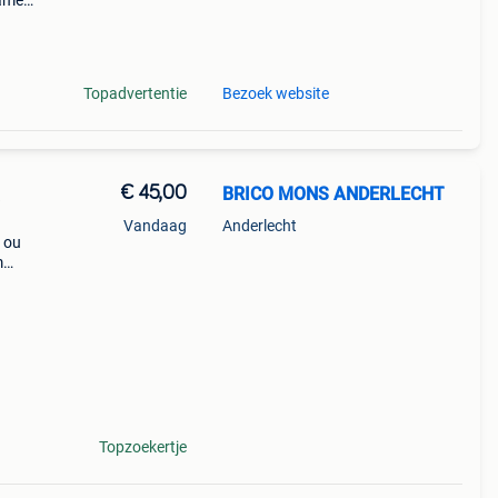
samen
n dan
Topadvertentie
Bezoek website
€ 45,00
BRICO MONS ANDERLECHT
Vandaag
Anderlecht
é ou
m
👉
 ht
Topzoekertje