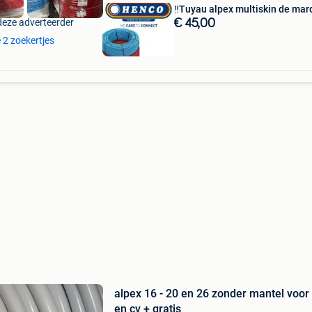
‼️Tuyau alpex multiskin de m
deze adverteerder
€ 45,00
e 2 zoekertjes
alpex 16 - 20 en 26 zonder mantel voor
en cv + gratis