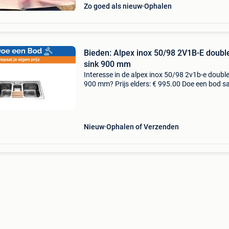
Zo goed als nieuw
Ophalen
Bieden: Alpex inox 50/98 2V1B-E doubl
sink 900 mm
Interesse in de alpex inox 50/98 2v1b-e double
900 mm? Prijs elders: € 995.00 Doe een bod 
komen we tot de beste prijs. Prijzen bij ons zij
ook onderhandelbaar. Scoor dit artikel v
Nieuw
Ophalen of Verzenden