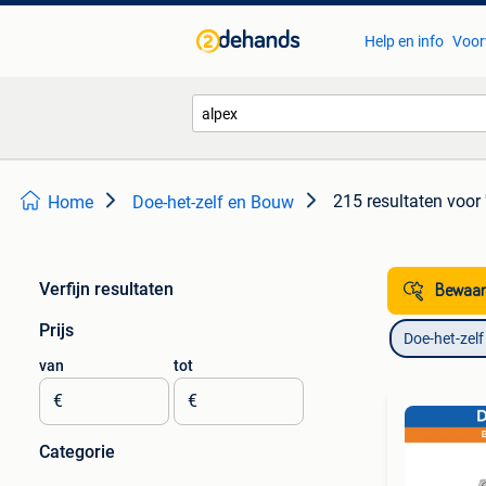
Help en info
Voor
215 resultaten
voor 
Home
Doe-het-zelf en Bouw
Verfijn resultaten
Bewaar
Prijs
Doe-het-zel
van
tot
€
€
Categorie