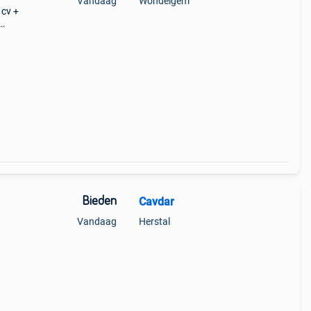
Vandaag
Wondelgem
 cv +
ie
Bieden
Cavdar
Vandaag
Herstal