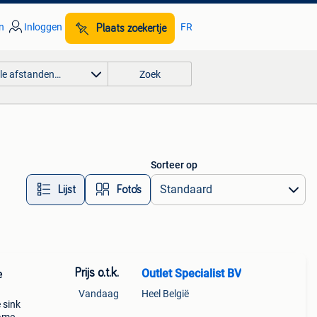
n
Inloggen
FR
Plaats zoekertje
lle afstanden…
Zoek
Sorteer op
Lijst
Foto’s
Prijs o.t.k.
Outlet Specialist BV
e
Vandaag
Heel België
 sink