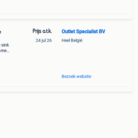
Prijs o.t.k.
Outlet Specialist BV
e
24 jul 26
Heel België
 sink
samen
n dan
Bezoek website