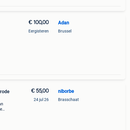
€ 100,00
Adan
Eergisteren
Brussel
€ 55,00
niborbe
 rode
24 jul 26
Brasschaat
an
de
r
r) of