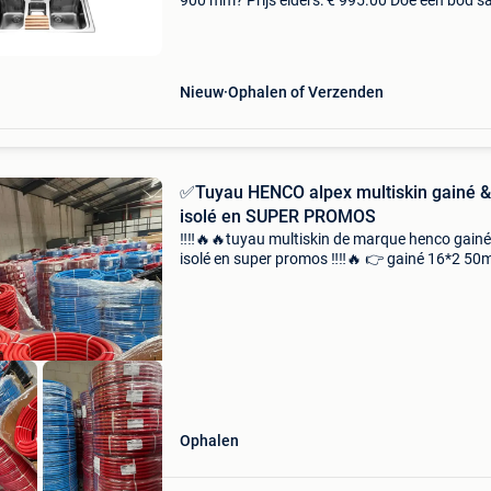
900 mm? Prijs elders: € 995.00 Doe een bod 
komen we tot de beste prijs. Prijzen bij ons zij
ook onderhandelbaar. Scoor dit artikel v
Nieuw
Ophalen of Verzenden
✅Tuyau HENCO alpex multiskin gainé &
isolé en SUPER PROMOS
‼️‼️🔥🔥tuyau multiskin de marque henco gain
isolé en super promos ‼️‼️🔥 👉 gainé 16*2 50
rouge ou bleu à seulement 45€ htva/ rouleau 
isolé 16*2 50m rouge ou bleu à seulement 49€
Ophalen