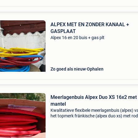
ALPEX MET EN ZONDER KANAAL +
GASPLAAT
Alpex 16 en 20 buis + gas plt
Zo goed als nieuw
Ophalen
Meerlagenbuis Alpex Duo XS 16x2 met
mantel
Kwalitatieve flexibele meerlagenbuis (alpex) v
het topmerk fränkische (alpex duo xs) met ro
mantel. Overschot na renovatie: - geschikt voo
drinkwater- en sanitairinstallaties (warm wate
verw