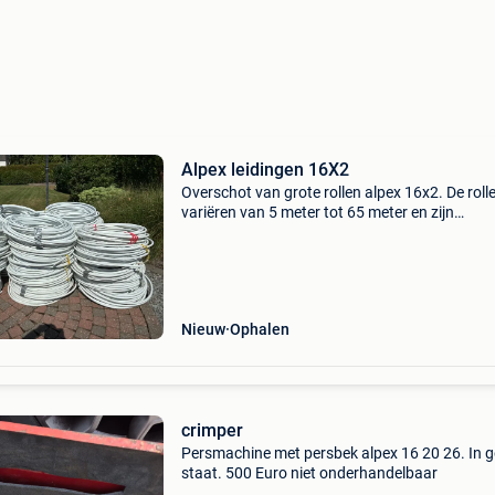
Alpex leidingen 16X2
Overschot van grote rollen alpex 16x2. De roll
variëren van 5 meter tot 65 meter en zijn
verkrijgbaar aan 0,60 euro per meter. Voor gro
hoeveelheid is de prijs bespreekbaar. In totaal
ik nu 21
Nieuw
Ophalen
crimper
Persmachine met persbek alpex 16 20 26. In 
staat. 500 Euro niet onderhandelbaar