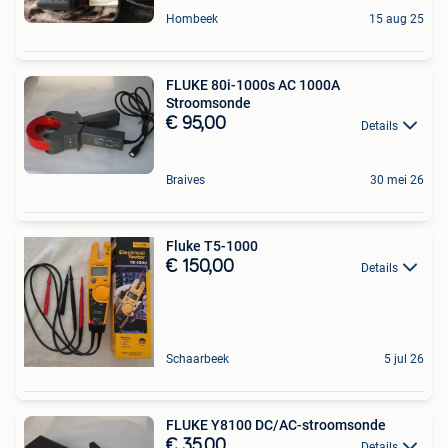
Hombeek
15 aug 25
FLUKE 80i-1000s AC 1000A
Stroomsonde
€ 95,00
Details
Braives
30 mei 26
Fluke T5-1000
€ 150,00
Details
Schaarbeek
5 jul 26
FLUKE Y8100 DC/AC-stroomsonde
€ 35,00
Details