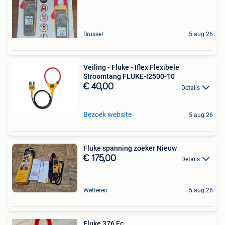
Brussel
5 aug 26
Veiling - Fluke - Iflex Flexibele
Stroomtang FLUKE-I2500-10
€ 40,00
Details
Bezoek website
5 aug 26
Fluke spanning zoeker Nieuw
€ 175,00
Details
Wetteren
5 aug 26
Fluke 376 Fc