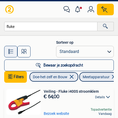
Meetapparatuur
Sorteer op
Alle afstanden…
Bewaar je zoekopdracht
Filters
Doe-het-zelf en Bouw
Meetapparatuur
Veiling - Fluke i400S stroomklem
€ 64,00
Details
Topadvertentie
Bezoek website
Vandaag