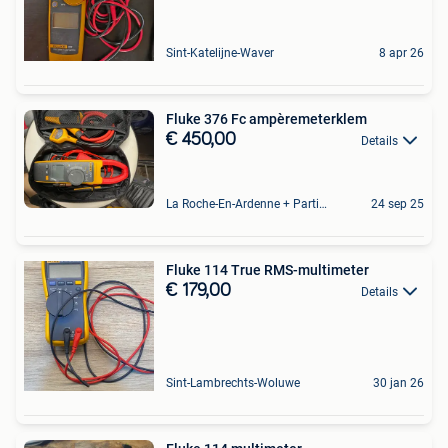
Sint-Katelijne-Waver
8 apr 26
Fluke 376 Fc ampèremeterklem
€ 450,00
Details
La Roche-En-Ardenne + Partie De Marcourt
24 sep 25
Fluke 114 True RMS-multimeter
€ 179,00
Details
Sint-Lambrechts-Woluwe
30 jan 26