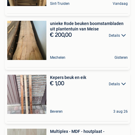
Sint-Truiden
Vandaag
unieke Rode beuken boomstambladen
uit plantentuin van Meise
€ 200,00
Details
Mechelen
Gisteren
Kepers beuk en eik
€ 1,00
Details
Beveren
3 aug 26
Multiplex - MDF - houtplaat -