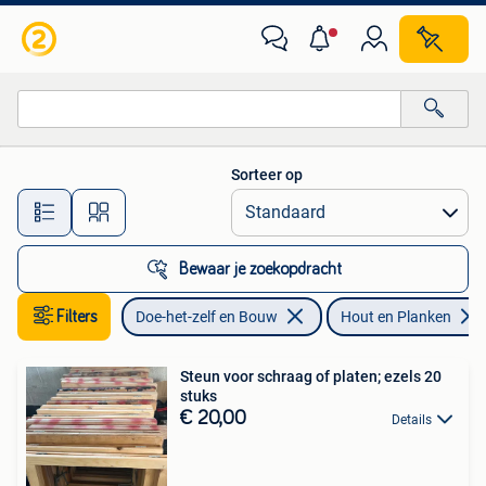
Hout en Planken
Sorteer op
Alle afstanden…
Bewaar je zoekopdracht
Filters
Doe-het-zelf en Bouw
Hout en Planken
Steun voor schraag of platen; ezels 20
stuks
€ 20,00
Details