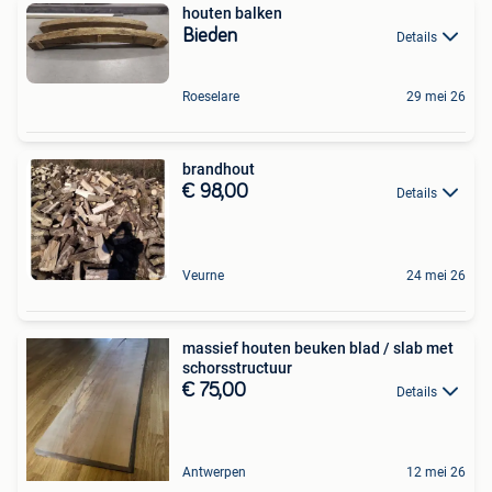
houten balken
Bieden
Details
Roeselare
29 mei 26
brandhout
€ 98,00
Details
Veurne
24 mei 26
massief houten beuken blad / slab met
schorsstructuur
€ 75,00
Details
Antwerpen
12 mei 26