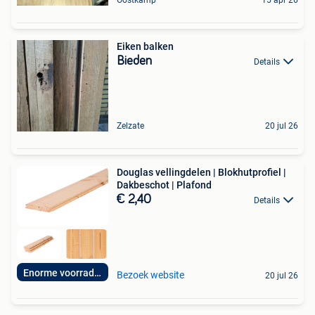
Eiken balken
Bieden
Details
Zelzate
20 jul 26
Douglas vellingdelen | Blokhutprofiel |
Dakbeschot | Plafond
€ 2,40
Details
Enorme voorraden!
Bezoek website
20 jul 26