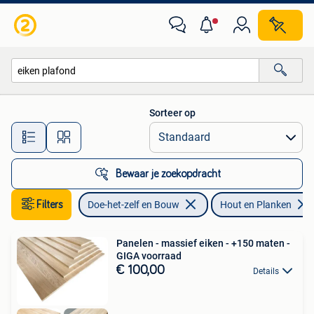
Hout en Planken
Sorteer op
Alle afstanden…
Bewaar je zoekopdracht
Filters
Doe-het-zelf en Bouw
Hout en Planken
Panelen - massief eiken - +150 maten -
GIGA voorraad
€ 100,00
Details