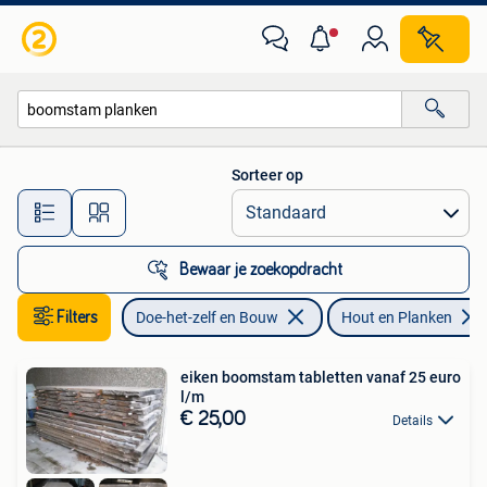
Hout en Planken
Sorteer op
Alle afstanden…
Bewaar je zoekopdracht
Filters
Doe-het-zelf en Bouw
Hout en Planken
eiken boomstam tabletten vanaf 25 euro
l/m
€ 25,00
Details