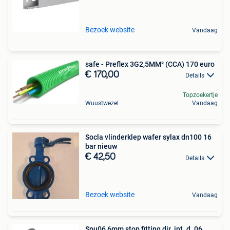
Bezoek website
Vandaag
safe - Preflex 3G2,5MM² (CCA) 170 euro
€ 170,00
Details
Topzoekertje
Wuustwezel
Vandaag
Socla vlinderklep wafer sylax dn100 16
bar nieuw
€ 42,50
Details
Bezoek website
Vandaag
Spu06 6mm stop fitting dir. int. d. 06