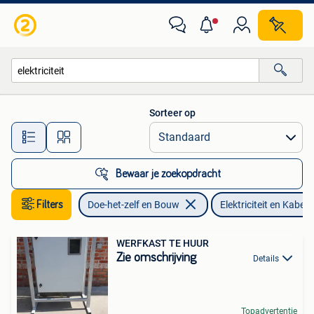
Elektriciteit en Kabels
Sorteer op
Alle afstanden…
Bewaar je zoekopdracht
Filters
Doe-het-zelf en Bouw
Elektriciteit en Kabels
WERFKAST TE HUUR
Zie omschrijving
Details
Topadvertentie