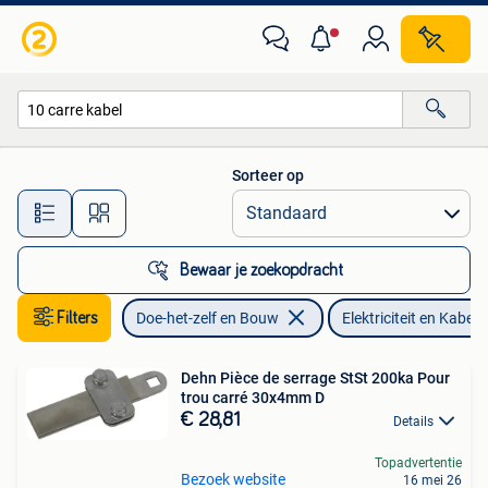
Elektriciteit en Kabels
Sorteer op
Alle afstanden…
Bewaar je zoekopdracht
Filters
Doe-het-zelf en Bouw
Elektriciteit en Kabels
Dehn Pièce de serrage StSt 200ka Pour
trou carré 30x4mm D
€ 28,81
Details
Topadvertentie
Bezoek website
16 mei 26