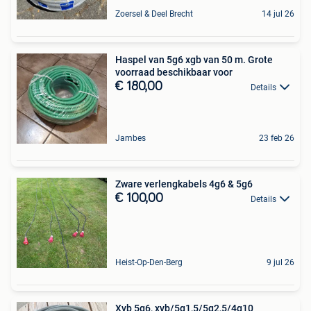
Zoersel & Deel Brecht
14 jul 26
Haspel van 5g6 xgb van 50 m. Grote
voorraad beschikbaar voor
€ 180,00
Details
Jambes
23 feb 26
Zware verlengkabels 4g6 & 5g6
€ 100,00
Details
Heist-Op-Den-Berg
9 jul 26
Xvb 5g6, xvb/5g1,5/5g2,5/4g10