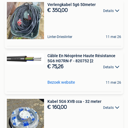
Verlengkabel 5g6 50meter
€ 350,00
Details
Linter-Drieslinter
11 mei 26
Câble En Néoprène Haute Résistance
5G6 H07RN-F - 820752 [2
€ 75,26
Details
Bezoek website
11 mei 26
Kabel 5G6 XVB cca - 32 meter
€ 160,00
Details