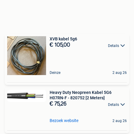
XVB kabel 5g6
€ 105,00
Details
Deinze
2 aug 26
Heavy Duty Neopreen Kabel 5G6
H07RN-F - 820752 [2 Meters]
€ 75,26
Details
Bezoek website
2 aug 26