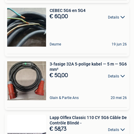
CEBEC 5G6 en 5G4
€ 60,00
Details
Deurne
19 jun 26
3-fasige 32A 5-polige kabel — 5 m — 5G6
mm²
€ 50,00
Details
Glain & Partie Ans
20 mei 26
Lapp Olflex Classic 110 CY 5G6 Câble De
Contrôle Blindé -
€ 58,73
Details