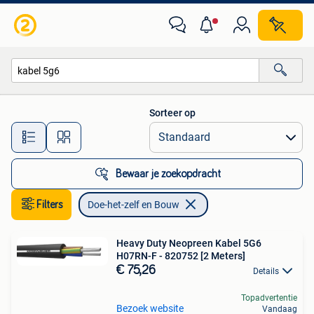
Doe-het-zelf en Bouw
Sorteer op
Alle afstanden…
Bewaar je zoekopdracht
Filters
Doe-het-zelf en Bouw
Heavy Duty Neopreen Kabel 5G6
H07RN-F - 820752 [2 Meters]
€ 75,26
Details
Topadvertentie
Bezoek website
Vandaag