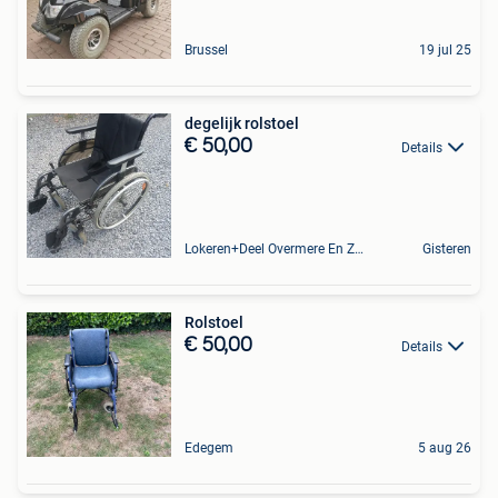
Brussel
19 jul 25
degelijk rolstoel
€ 50,00
Details
Lokeren+Deel Overmere En Zele
Gisteren
Rolstoel
€ 50,00
Details
Edegem
5 aug 26