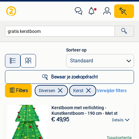
Kerst
Sorteer op
Alle afstanden…
Bewaar je zoekopdracht
Filters
Diversen
Kerst
Verwijder filters
Kerstboom met verlichting -
Kunstkerstboom - 190 cm - Met st
€ 49,95
Details
Topadvertentie