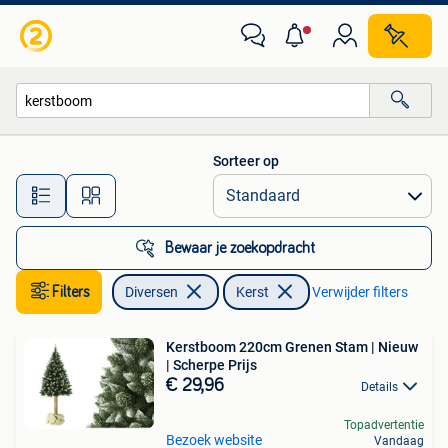
Kerst
Sorteer op
Alle afstanden…
Bewaar je zoekopdracht
Filters
Diversen
Kerst
Verwijder filters
Kerstboom 220cm Grenen Stam | Nieuw
| Scherpe Prijs
€ 29,96
Details
Topadvertentie
Bezoek website
Vandaag