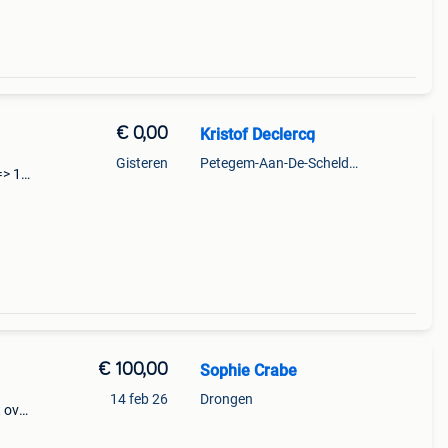
€ 0,00
Kristof Declercq
Gisteren
Petegem-Aan-De-Schelde + Deel Van Oudenaarde
=> 15
te en
€ 100,00
Sophie Crabe
14 feb 26
Drongen
 over
 pony.