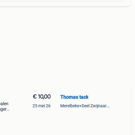
€ 10,00
Thomas tack
palen
25 mei 26
Merelbeke+Deel Zwijnaarde
ggers