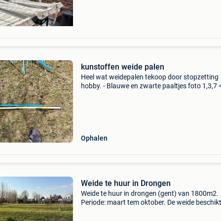
kunstoffen weide palen
Heel wat weidepalen tekoop door stopzetting
hobby. - Blauwe en zwarte paaltjes foto 1,3,7 
€ voor 10 stuks nieuwprijsb25 €. - Bruine, zwa
geroene paaltjes foto 2,4,5,6 => zo
Ophalen
Weide te huur in Drongen
Weide te huur in drongen (gent) van 1800m2.
Periode: maart tem oktober. De weide beschikt
houten palen voor afspanning. Voorkeur voor
kleiner vee, of andere, of maximum 1 paard of