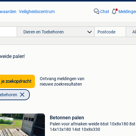
waarden
Veiligheidscentrum
Chat
Meldinge
Dieren en Toebehoren
A
'weide palen'
Ontvang meldingen van
 je zoekopdracht
nieuwe zoekresultaten
oebehoren
Betonnen palen
Palen voor afmaken weide 66st 10x8x180 8st
14x13x180 14st 10x8x330