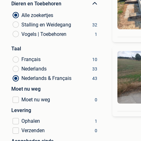
Dieren en Toebehoren
Alle zoekertjes
Stalling en Weidegang
32
Vogels | Toebehoren
1
Taal
Français
10
Nederlands
33
Nederlands & Français
43
Moet nu weg
Moet nu weg
0
Levering
Ophalen
1
Verzenden
0