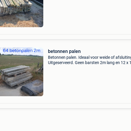
betonnen palen
Betonnen palen. Ideaal voor weide of afsluitin
Uitgeserveerd. Geen barsten 2m lang en 12 x 
vierkant. 65 Stuks. Potk. Enkel bellen! 0473 5
11