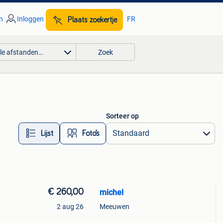
n
Inloggen
FR
Plaats zoekertje
lle afstanden…
Zoek
Sorteer op
Lijst
Foto’s
€ 260,00
michel
2 aug 26
Meeuwen