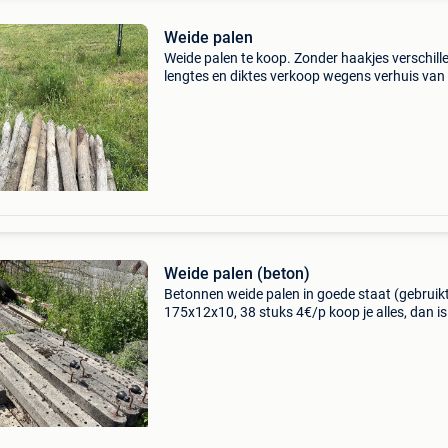
Weide palen
Weide palen te koop. Zonder haakjes verschill
lengtes en diktes verkoop wegens verhuis van
pony’s
Weide palen (beton)
Betonnen weide palen in goede staat (gebruik
175x12x10, 38 stuks 4€/p koop je alles, dan is
prijs bespreekbaar. Bovendien nog gratis palen
te krijgen uit overige reeks palen die we nog h