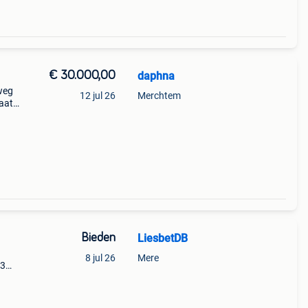
€ 30.000,00
daphna
dweg
12 jul 26
Merchtem
taat
alen
worde
Bieden
LiesbetDB
8 jul 26
Mere
 3