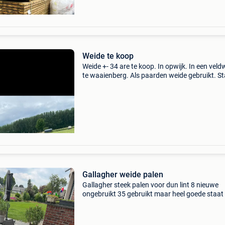
Weide te koop
Weide +- 34 are te koop. In opwijk. In een vel
te waaienberg. Als paarden weide gebruikt. S
een schuilstal op en is volledig omheind met p
en paarden schrikdraad, kan direct gebruikt 
Gallagher weide palen
Gallagher steek palen voor dun lint 8 nieuwe
ongebruikt 35 gebruikt maar heel goede staat
gratis met kleine stukjes af