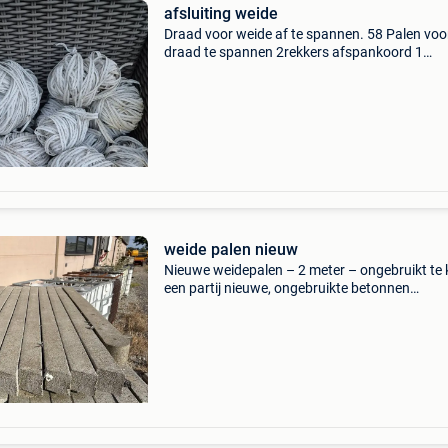
afsluiting weide
Draad voor weide af te spannen. 58 Palen voo
draad te spannen 2rekkers afspankoord 1
mindergoede staat (zie foto)
weide palen nieuw
Nieuwe weidepalen – 2 meter – ongebruikt te 
een partij nieuwe, ongebruikte betonnen
weidepalen van 2 meter lang. Ideaal voor het
plaatsen van een weideafsluiting, omheining,
afrastering of ander