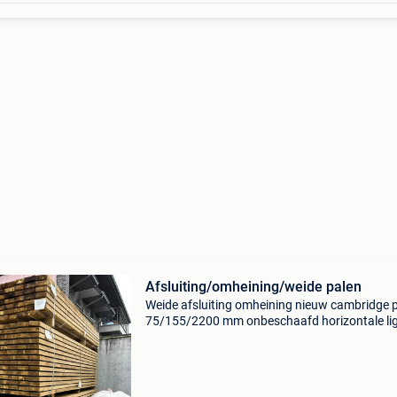
Afsluiting/omheining/weide palen
Weide afsluiting omheining nieuw cambridge 
75/155/2200 mm onbeschaafd horizontale li
38/125/3000 mm prijs per lm 10 euro incl btw