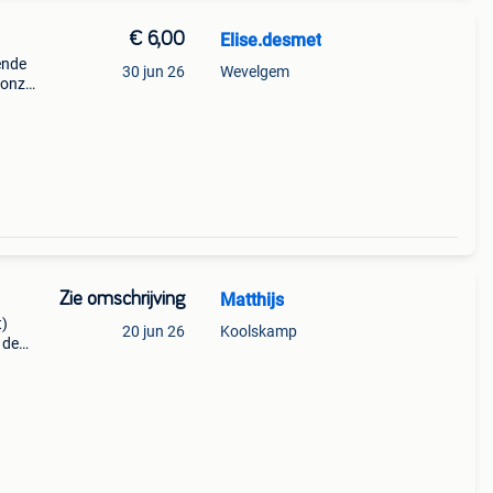
€ 6,00
Elise.desmet
ende
30 jun 26
Wevelgem
 onze
Zie omschrijving
Matthijs
t)
20 jun 26
Koolskamp
 de
 bij