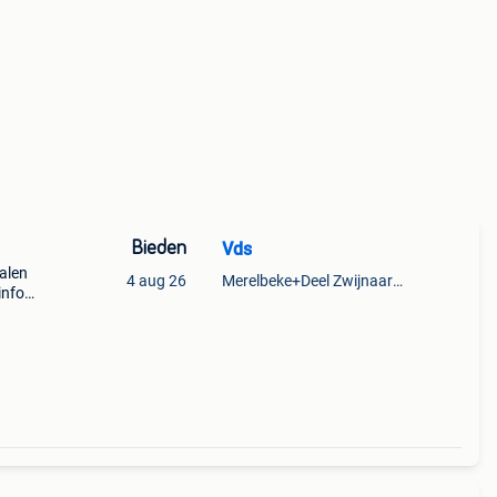
Bieden
Vds
aalen
4 aug 26
Merelbeke+Deel Zwijnaarde
info