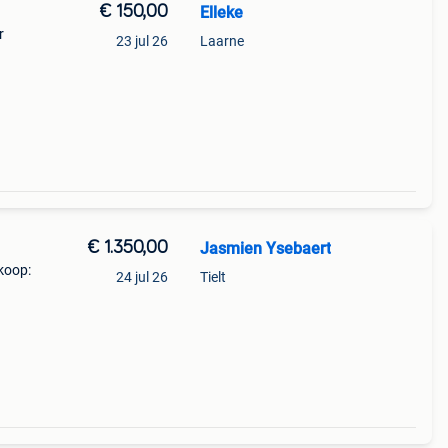
€ 150,00
Elleke
r
23 jul 26
Laarne
€ 1.350,00
Jasmien Ysebaert
koop:
24 jul 26
Tielt