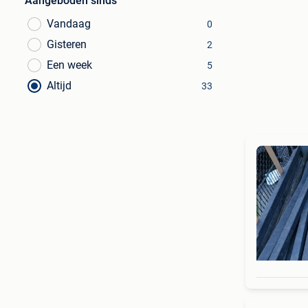
Aangeboden sinds
Vandaag
0
Gisteren
2
Een week
5
Altijd
33