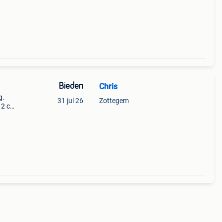
Bieden
Chris
g.
31 jul 26
Zottegem
12 cm
1 30