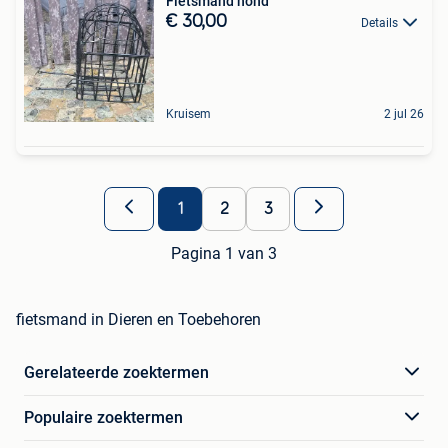
Fietsmand hond
€ 30,00
Details
Kruisem
2 jul 26
1
2
3
Pagina 1 van 3
fietsmand in Dieren en Toebehoren
Gerelateerde zoektermen
Populaire zoektermen