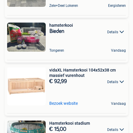
Zele+Deel Lokeren
Eergisteren
hamsterkooi
Bieden
Details
Tongeren
Vandaag
vidaXL Hamsterkooi 104x52x38 cm
massief vurenhout
€ 92,99
Details
Bezoek website
Vandaag
Hamsterkooi stadium
€ 15,00
Details