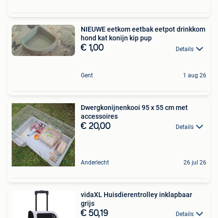
NIEUWE eetkom eetbak eetpot drinkkom
hond kat konijn kip pup
€ 1,00
Details
Gent
1 aug 26
Dwergkonijnenkooi 95 x 55 cm met
accessoires
€ 20,00
Details
Anderlecht
26 jul 26
vidaXL Huisdierentrolley inklapbaar
grijs
€ 50,19
Details