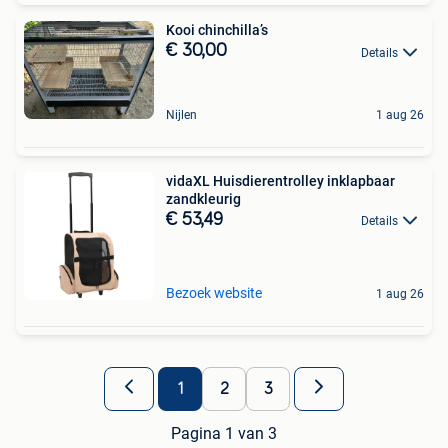
Kooi chinchilla’s
€ 30,00
Details
Nijlen
1 aug 26
vidaXL Huisdierentrolley inklapbaar
zandkleurig
€ 53,49
Details
Bezoek website
1 aug 26
1
2
3
Pagina 1 van 3