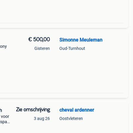
€ 500,00
Simonne Meuleman
pony
Gisteren
Oud-Turnhout
Zie omschrijving
cheval ardenner
h
 voor
3 aug 26
Oostvleteren
lspan
van 4
 Ook