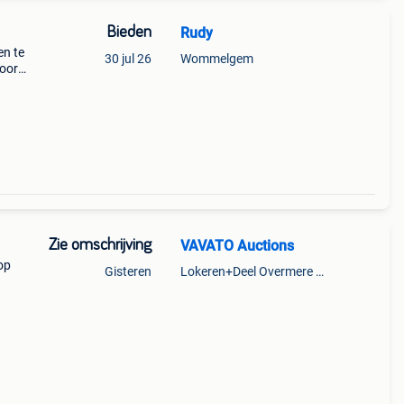
Bieden
Rudy
en te
30 jul 26
Wommelgem
voor
- ,
Zie omschrijving
VAVATO Auctions
op
Gisteren
Lokeren+Deel Overmere En Zele
s,