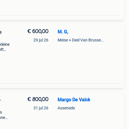
€ 600,00
M. G,
e
29 jul 26
Meise + Deel Van Brussegem
kleine
eft
een
€ 800,00
Margo De Valck
-
31 jul 26
Assenede
in
innen
e
p