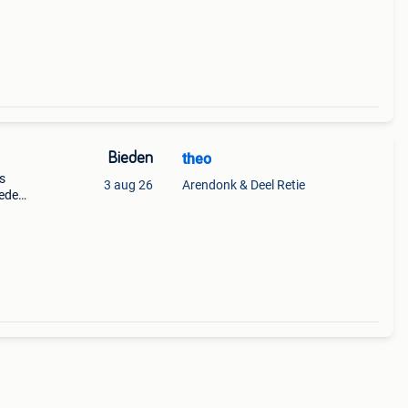
Bieden
theo
s
3 aug 26
Arendonk & Deel Retie
neden