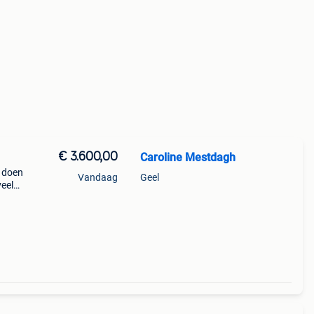
€ 3.600,00
Caroline Mestdagh
 doen
Vandaag
Geel
eel
ny,