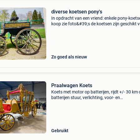
diverse koetsen pony's
In opdracht van een vriend: enkele pony-koets
koop zie foto&#39;s de koetsen zijn geschikt 
pony&#39;s van 130 tot 148cm kan voor enkel 
dubbel - of vierspan mee gereden worden enk
Zo goed als nieuw
Praalwagen Koets
Koets met motor op batterijen, rijdt +/- 30 km 
batterijen stuur, verlichting, voor- en
achteruitversnelling, claxon, richtingaanwijzer
schijfremmen uniek stuk, prachtig gemaakt en
afgewerkt. Leng
Gebruikt