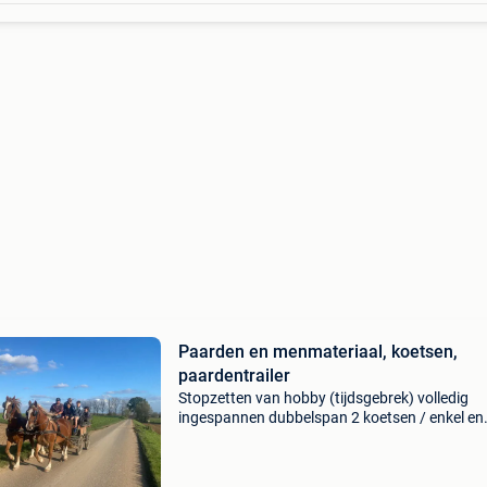
Paarden en menmateriaal, koetsen,
paardentrailer
Stopzetten van hobby (tijdsgebrek) volledig
ingespannen dubbelspan 2 koetsen / enkel en
dubbelspan dubbelspan tuig ideal tandem tui
ideal wedstrijd veiligheidsvesten paardentrail
plateau biedin