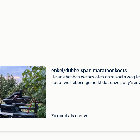
enkel/dubbelspan marathonkoets
Helaas hebben we besloten onze koets weg te
nadat we hebben gemerkt dat onze pony’s er v
bang van hebben. Inbegrepen : 1tuig maat po
twee pony hoofdstellen met bit, teugels voor
dubbelspan/
Zo goed als nieuw