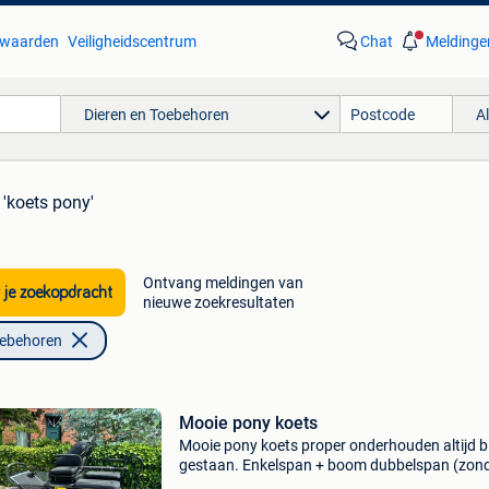
waarden
Veiligheidscentrum
Chat
Meldinge
Dieren en Toebehoren
A
 'koets pony'
Ontvang meldingen van
 je zoekopdracht
nieuwe zoekresultaten
oebehoren
Mooie pony koets
Mooie pony koets proper onderhouden altijd 
gestaan. Enkelspan + boom dubbelspan (zon
lamoenen)