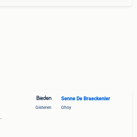
Bieden
Senne De Braeckenier
Gisteren
Ghoy
g
er met