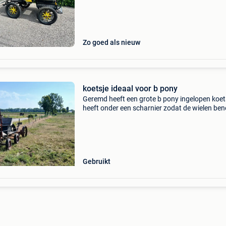
Zo goed als nieuw
koetsje ideaal voor b pony
Geremd heeft een grote b pony ingelopen koet
heeft onder een scharnier zodat de wielen be
blijven ook nog oud maaimachiene te koop
Gebruikt