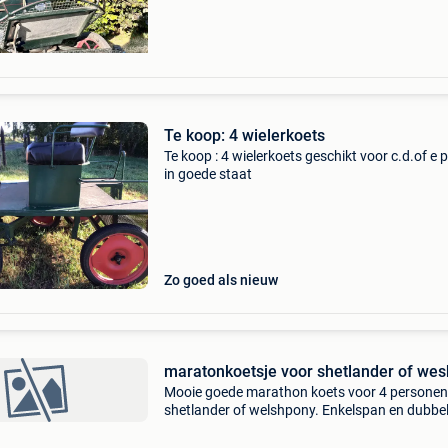
Te koop: 4 wielerkoets
Te koop : 4 wielerkoets geschikt voor c.d.of e 
in goede staat
Zo goed als nieuw
maratonkoetsje voor shetlander of wes
Mooie goede marathon koets voor 4 personen
shetlander of welshpony. Enkelspan en dubbe
. Met 4 nieuwe banden nieuwe lamoen en set 
wielen bij met 4xremmen in heel goede staat.