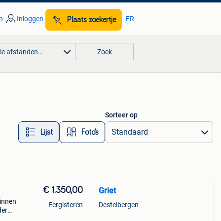
n
Inloggen
FR
Plaats zoekertje
lle afstanden…
Zoek
Sorteer op
Lijst
Foto’s
€ 1.350,00
Griet
binnen
Eergisteren
Destelbergen
der