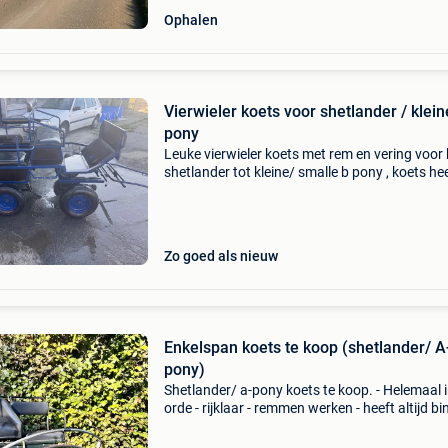
Ophalen
Vierwieler koets voor shetlander / klein
pony
Leuke vierwieler koets met rem en vering voor 
shetlander tot kleine/ smalle b pony , koets he
altijd binnen gestaan alles is in orde er is ook 
handig opbergvak onder eerste stoel , achte
Zo goed als nieuw
Enkelspan koets te koop (shetlander/ A
pony)
Shetlander/ a-pony koets te koop. - Helemaal 
orde - rijklaar - remmen werken - heeft altijd b
gestaan - heel lichte koets - enkelspan - breedt
1m25 - diameter wiel: 56 cm !! Tuig niet te koo