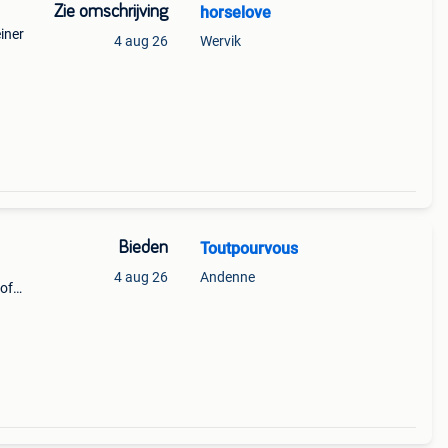
Zie omschrijving
horselove
iner
4 aug 26
Wervik
Bieden
Toutpourvous
4 aug 26
Andenne
 of