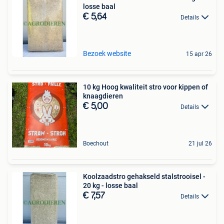
losse baal
€ 5,64
Details
Bezoek website
15 apr 26
10 kg Hoog kwaliteit stro voor kippen of
knaagdieren
€ 5,00
Details
Boechout
21 jul 26
Koolzaadstro gehakseld stalstrooisel -
20 kg - losse baal
€ 7,57
Details