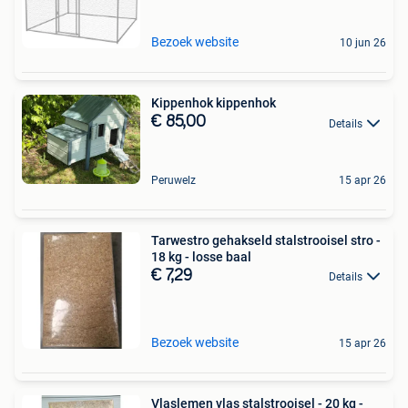
Bezoek website
10 jun 26
Kippenhok kippenhok
€ 85,00
Details
Peruwelz
15 apr 26
Tarwestro gehakseld stalstrooisel stro -
18 kg - losse baal
€ 7,29
Details
Bezoek website
15 apr 26
Vlaslemen vlas stalstrooisel - 20 kg -