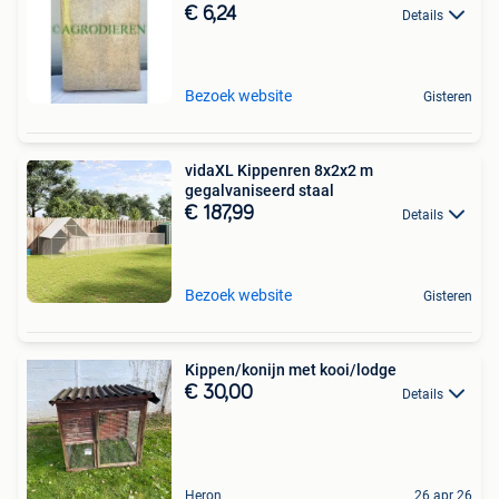
€ 6,24
Details
Bezoek website
Gisteren
vidaXL Kippenren 8x2x2 m
gegalvaniseerd staal
€ 187,99
Details
Bezoek website
Gisteren
Kippen/konijn met kooi/lodge
€ 30,00
Details
Heron
26 apr 26