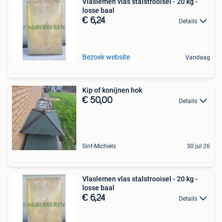
Vlaslemen vlas stalstrooisel - 20 kg -
losse baal
€ 6,24
Details
Bezoek website
Vandaag
Kip of konijnen hok
€ 50,00
Details
Sint-Michiels
30 jul 26
Vlaslemen vlas stalstrooisel - 20 kg -
losse baal
€ 6,24
Details