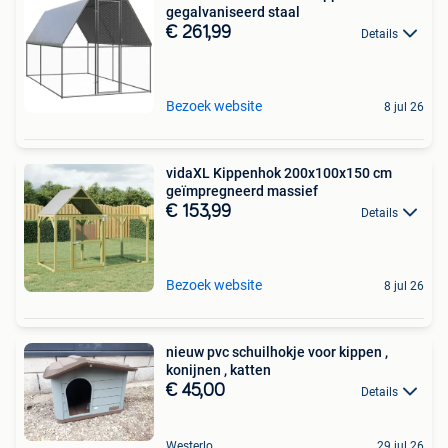
gegalvaniseerd staal
€ 261,99
Details
Bezoek website
8 jul 26
vidaXL Kippenhok 200x100x150 cm
geïmpregneerd massief
€ 153,99
Details
Bezoek website
8 jul 26
nieuw pvc schuilhokje voor kippen ,
konijnen , katten
€ 45,00
Details
Westerlo
29 jul 26