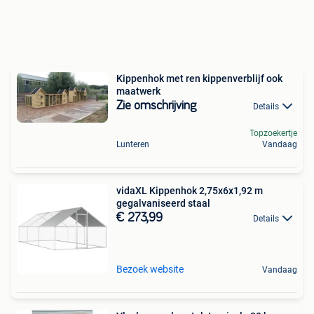
Kippenhok met ren kippenverblijf ook
maatwerk
Zie omschrijving
Details
Topzoekertje
Lunteren
Vandaag
vidaXL Kippenhok 2,75x6x1,92 m
gegalvaniseerd staal
€ 273,99
Details
Bezoek website
Vandaag