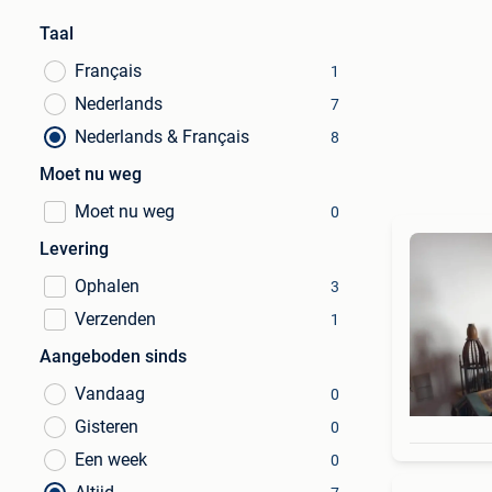
Taal
Français
1
Nederlands
7
Nederlands & Français
8
Moet nu weg
Moet nu weg
0
Levering
Ophalen
3
Verzenden
1
Aangeboden sinds
Vandaag
0
Gisteren
0
Een week
0