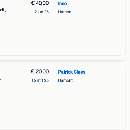
€ 40,00
inso
lt ,
2 jun 26
Hamont
€ 20,00
Patrick Claes
.
16 mrt 26
Hamont