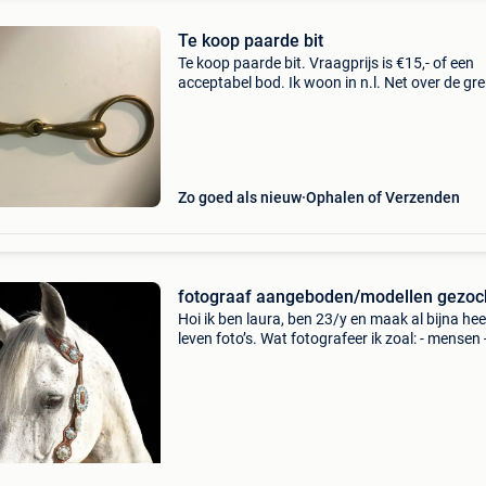
Te koop paarde bit
Te koop paarde bit. Vraagprijs is €15,- of een
acceptabel bod. Ik woon in n.l. Net over de gr
van hamont-achel. Interesse 0657753514
Zo goed als nieuw
Ophalen of Verzenden
fotograaf aangeboden/modellen gezoc
Hoi ik ben laura, ben 23/y en maak al bijna hee
leven foto’s. Wat fotografeer ik zoal: - mensen 
paarden - honden - katten - …. Ik vind bijna all
leuk. Heb met bovenstaande ook zoizo al e