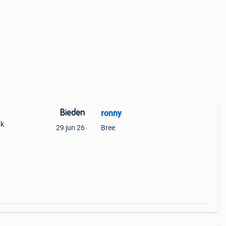
Bieden
ronny
uk
29 jun 26
Bree