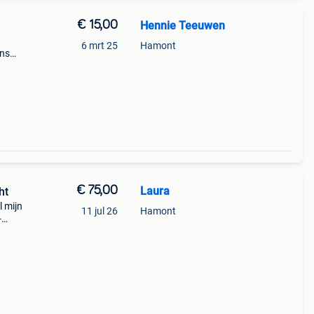
€ 15,00
Hennie Teeuwen
6 mrt 25
Hamont
ens
€ 75,00
Laura
ht
l mijn
11 jul 26
Hamont
-
es wel