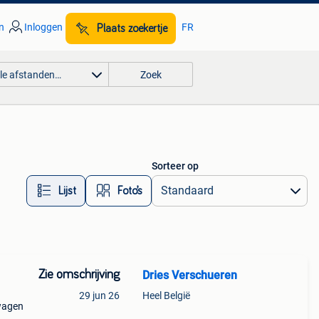
n
Inloggen
FR
Plaats zoekertje
lle afstanden…
Zoek
Sorteer op
Lijst
Foto’s
Zie omschrijving
Dries Verschueren
29 jun 26
Heel België
wagen