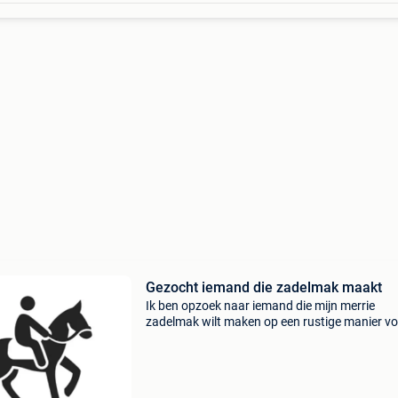
Gezocht iemand die zadelmak maakt
Ik ben opzoek naar iemand die mijn merrie
zadelmak wilt maken op een rustige manier v
meer info mag je mij altijd een berichtje sturen
hamont-achel ze kan niet verplaatst worden.