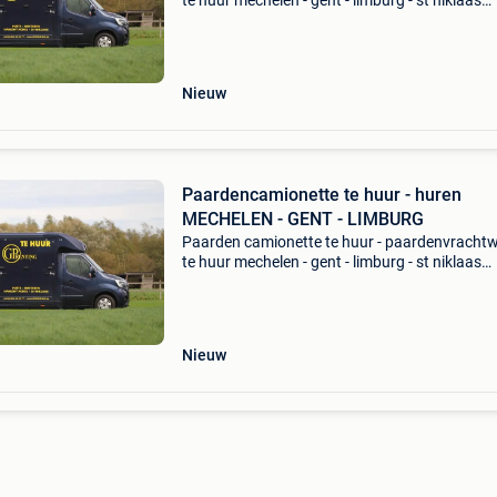
te huur mechelen - gent - limburg - st niklaas
krismar & stephex horsetrucks - 2 paarden - ful
option - b rijbewijs - new halve dag (4uur) - 60
Nieuw
Paardencamionette te huur - huren
MECHELEN - GENT - LIMBURG
Paarden camionette te huur - paardenvracht
te huur mechelen - gent - limburg - st niklaas
krismar & stephex horsetrucks - 2 paarden - ful
option - b rijbewijs - new halve dag (4uur) - 60
Nieuw