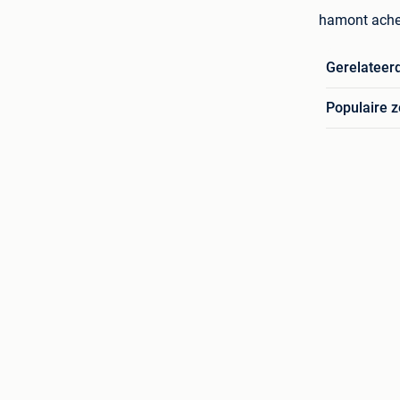
hamont achel
Gerelateer
Populaire 