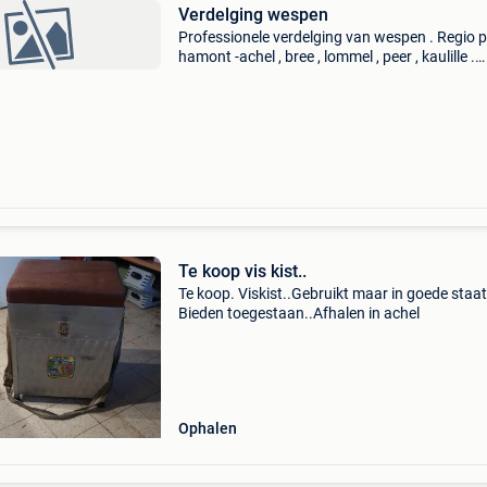
Verdelging wespen
Professionele verdelging van wespen . Regio pe
hamont -achel , bree , lommel , peer , kaulille .
0478/56.05.91
Te koop vis kist..
Te koop. Viskist..Gebruikt maar in goede staat
Bieden toegestaan..Afhalen in achel
Ophalen