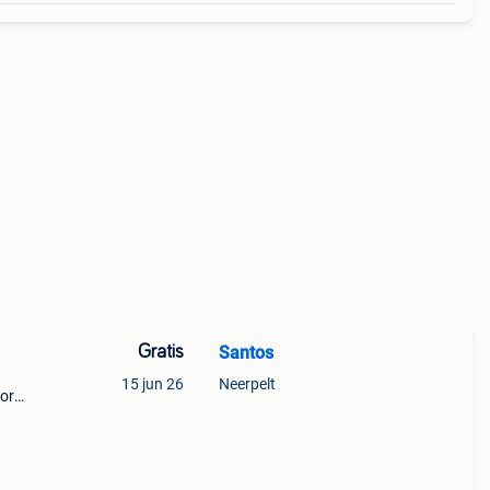
Gratis
Santos
15 jun 26
Neerpelt
oor
 regio