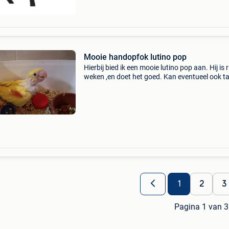
Mooie handopfok lutino pop
Hierbij bied ik een mooie lutino pop aan. Hij is 
weken ,en doet het goed. Kan eventueel ook ta
gemaakt worden. Het is waarschijnlijk een pop
Maar heb binnenkort de dna resultaten binnen.
1
2
3
Pagina 1 van 3