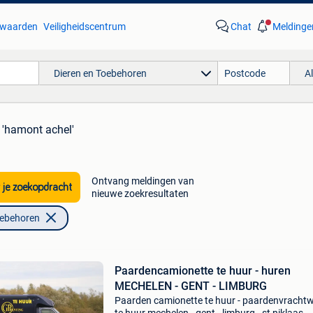
waarden
Veiligheidscentrum
Chat
Meldinge
Dieren en Toebehoren
A
 'hamont achel'
Ontvang meldingen van
 je zoekopdracht
nieuwe zoekresultaten
oebehoren
Paardencamionette te huur - huren
MECHELEN - GENT - LIMBURG
Paarden camionette te huur - paardenvracht