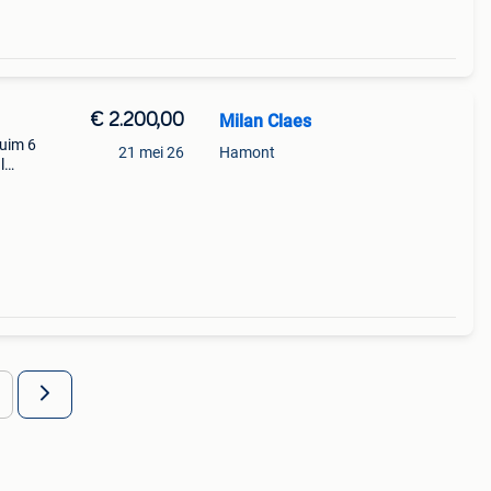
€ 2.200,00
Milan Claes
ruim 6
21 mei 26
Hamont
l
.
 Is c