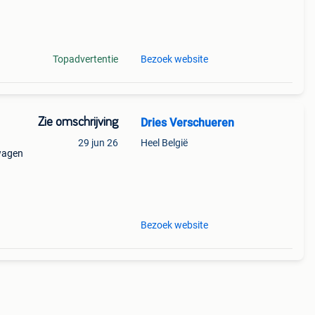
l
km i
Topadvertentie
Bezoek website
Zie omschrijving
Dries Verschueren
29 jun 26
Heel België
wagen
l
km i
Bezoek website