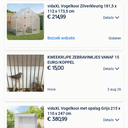
vidaXL Vogelkooi Zilverkleurig 181,5 x
112 x 173,5 cm
€ 214,99
Details
Bezoek website
Gisteren
KWEEKRIJPE ZEBRAVINKJES VANAF 15
EURO/KOPPEL
€ 15,00
Details
Hove
3 aug 26
vidaXL Vogelkooi met opslag Grijs 215 x
110 x 247 cm
€ 380,99
Details