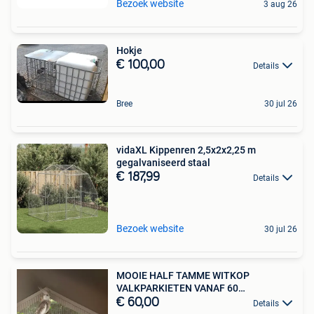
Bezoek website
3 aug 26
Hokje
€ 100,00
Details
Bree
30 jul 26
vidaXL Kippenren 2,5x2x2,25 m
gegalvaniseerd staal
€ 187,99
Details
Bezoek website
30 jul 26
MOOIE HALF TAMME WITKOP
VALKPARKIETEN VANAF 60
EURO/VOGEL
€ 60,00
Details