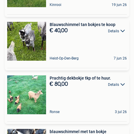
Kinrooi
19 jun 26
Blauwschimmel tan bokjes te koop
€ 40,00
Details
Heist-Op-Den-Berg
7 jun 26
Prachtig dekbokje tkp of te huur.
€ 80,00
Details
Ronse
3 jul 26
blauwschimmel met tan bokje