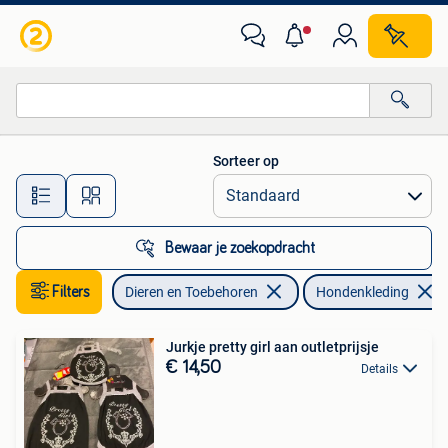
Hondenkleding
Sorteer op
Alle afstanden…
Bewaar je zoekopdracht
Filters
Dieren en Toebehoren
Hondenkleding
Jurkje pretty girl aan outletprijsje
€ 14,50
Details