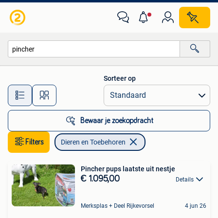
Dieren en Toebehoren
Sorteer op
Alle afstanden…
Bewaar je zoekopdracht
Filters
Dieren en Toebehoren
Pincher pups laatste uit nestje
€ 1.095,00
Details
Merksplas + Deel Rijkevorsel
4 jun 26