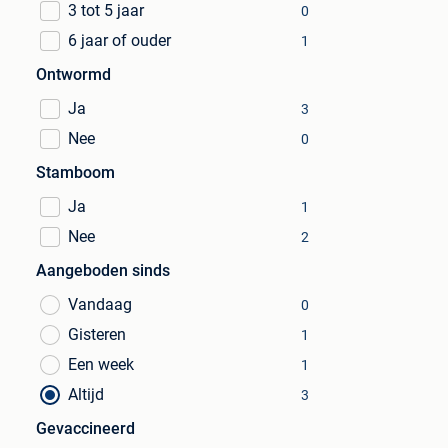
3 tot 5 jaar
0
6 jaar of ouder
1
Ontwormd
Ja
3
Nee
0
Stamboom
Ja
1
Nee
2
Aangeboden sinds
Vandaag
0
Gisteren
1
Een week
1
Altijd
3
Gevaccineerd