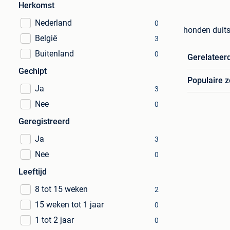
Herkomst
Nederland
0
honden duits
België
3
Buitenland
0
Gerelateer
Gechipt
Populaire 
Ja
3
Nee
0
Geregistreerd
Ja
3
Nee
0
Leeftijd
8 tot 15 weken
2
15 weken tot 1 jaar
0
1 tot 2 jaar
0