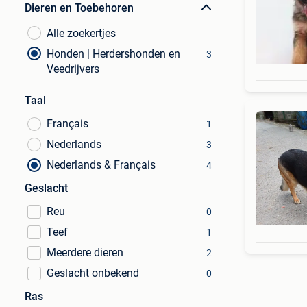
Dieren en Toebehoren
Alle zoekertjes
Honden | Herdershonden en
3
Veedrijvers
Taal
Français
1
Nederlands
3
Nederlands & Français
4
Geslacht
Reu
0
Teef
1
Meerdere dieren
2
Geslacht onbekend
0
Ras