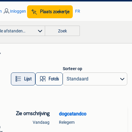
n
Inloggen
FR
Plaats zoekertje
lle afstanden…
Zoek
'
Sorteer op
Lijst
Foto’s
Zie omschrijving
dogcatandco
Vandaag
Relegem
n