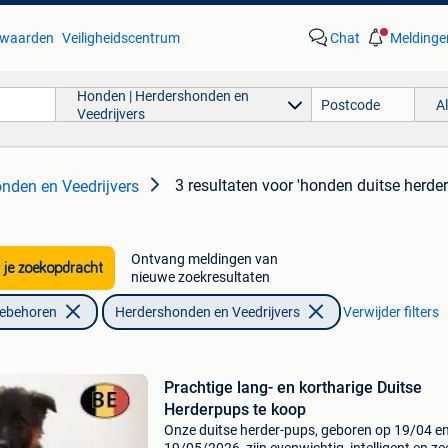
waarden
Veiligheidscentrum
Chat
Meldinge
Honden | Herdershonden en
A
Veedrijvers
3 resultaten
voor 'honden duitse herder
nden en Veedrijvers
Ontvang meldingen van
 je zoekopdracht
nieuwe zoekresultaten
oebehoren
Herdershonden en Veedrijvers
Verwijder filters
Prachtige lang- en kortharige Duitse
Herderpups te koop
Onze duitse herder-pups, geboren op 19/04 e