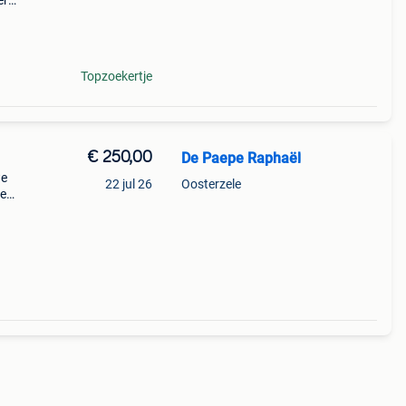
er
n
Topzoekertje
€ 250,00
De Paepe Raphaël
we
22 jul 26
Oosterzele
de
hele
s.