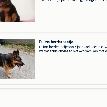
19/05/2026, zijn evenwichtig, intelligent en ze
leergierig. Ze zijn beschikbaar in zwart-bruin e
volledig zwart en vallen op door hun elegante
uitstrali
Duitse herder teefje
Duitse herder teefje van 6 jaar zoekt een nieu
warme thuis omdat ze niet overweg kan met 
andere honden hier op de boerderij. Het is een 
goede waker die ook sociaal en heel energiek i
Voor