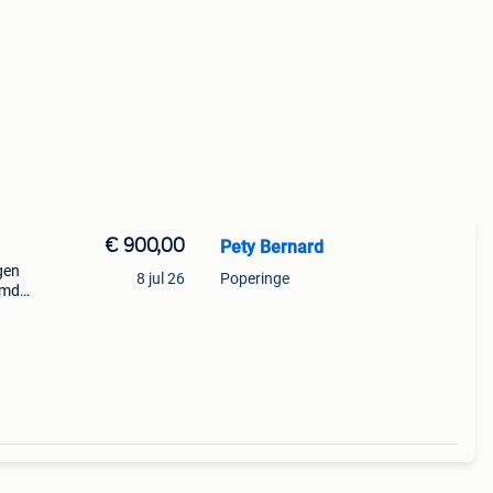
€ 900,00
Pety Bernard
gen
8 jul 26
Poperinge
rmd
roeid
jn