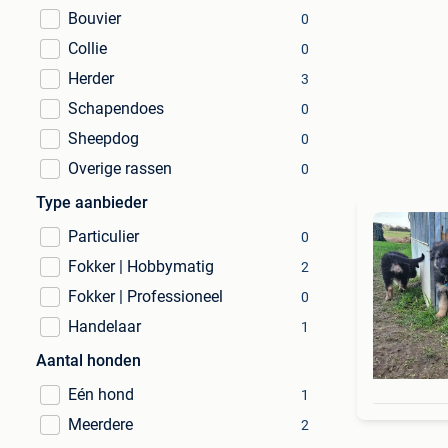
Bouvier
0
Collie
0
Herder
3
Schapendoes
0
Sheepdog
0
Overige rassen
0
Type aanbieder
Particulier
0
Fokker | Hobbymatig
2
Fokker | Professioneel
0
Handelaar
1
Aantal honden
Eén hond
1
Meerdere
2