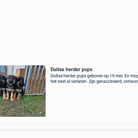
Duitse herder pups
Duitse herder pups geboren op 19 mei. En mo
het nest al verlaten. Zijn gevaccineerd, ontwo
en hebben een europees paspoort. Zijn opgeg
in een familiale omgeving. Vader en moeder zi
beiden