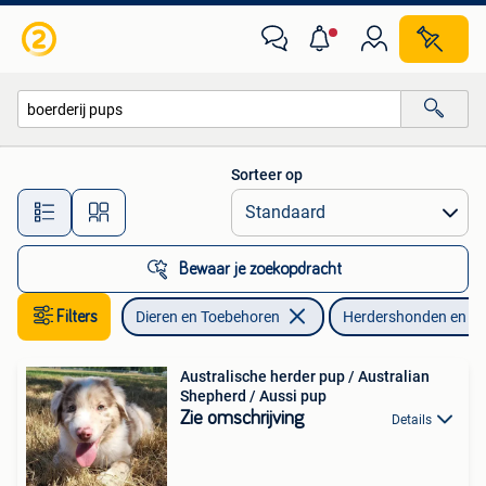
Honden | Herdershonden en Veedrijvers
Sorteer op
Alle afstanden…
Bewaar je zoekopdracht
Filters
Dieren en Toebehoren
Herdershonden en Ve
Australische herder pup / Australian
Shepherd / Aussi pup
Zie omschrijving
Details