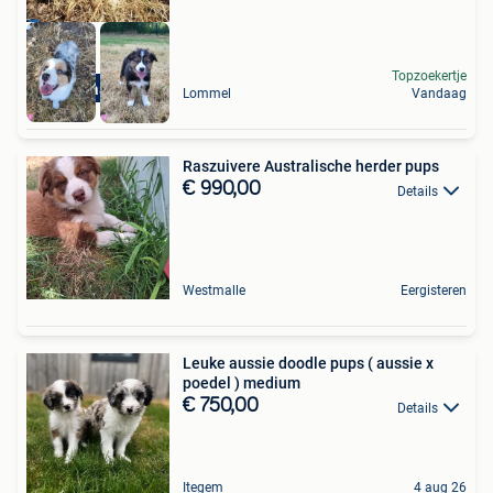
Topzoekertje
ouders aanwezig
Lommel
Vandaag
Raszuivere Australische herder pups
€ 990,00
Details
Westmalle
Eergisteren
Leuke aussie doodle pups ( aussie x
poedel ) medium
€ 750,00
Details
Itegem
4 aug 26