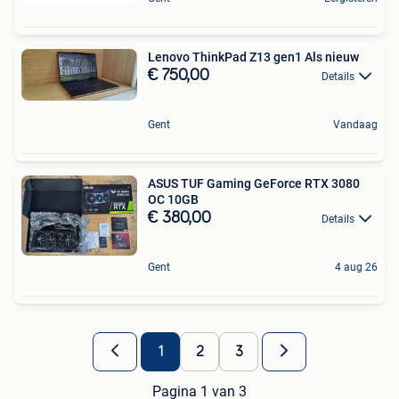
Lenovo ThinkPad Z13 gen1 Als nieuw
€ 750,00
Details
Gent
Vandaag
ASUS TUF Gaming GeForce RTX 3080
OC 10GB
€ 380,00
Details
Gent
4 aug 26
1
2
3
Pagina 1 van 3