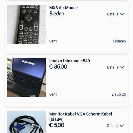
MX3 Air Mouse
Bieden
Details
Gent
Gisteren
lenovo thinkpad e540
€ 85,00
Details
Gent
2 aug 26
Monitor Kabel VGA Scherm Kabel
(blauw)
€ 5,00
Details