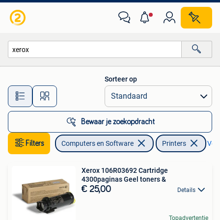
Printers
Sorteer op
Alle afstanden…
Bewaar je zoekopdracht
Filters
Computers en Software
Printers
Verw
Xerox 106R03692 Cartridge
4300paginas Geel toners &
€ 25,00
Details
Topadvertentie