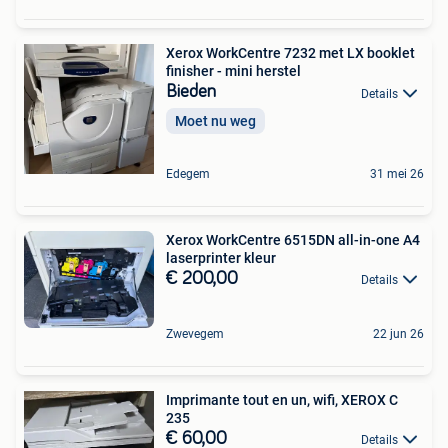
Xerox WorkCentre 7232 met LX booklet
finisher - mini herstel
Bieden
Details
Moet nu weg
Edegem
31 mei 26
Xerox WorkCentre 6515DN all-in-one A4
laserprinter kleur
€ 200,00
Details
Zwevegem
22 jun 26
Imprimante tout en un, wifi, XEROX C
235
€ 60,00
Details