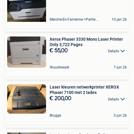
Marche-En-Famenne +Partie De Baillonville Et Noiseux
10 jan 26
Xerox Phaser 3330 Mono Laser Printer
Only 3,722 Pages
€ 55,00
Details
Wuustwezel
7 jun 26
Laser kleuren netwerkprinter XEROX
Phaser 7100 met 2 lades
€ 200,00
Details
Brugge
3 jun 26