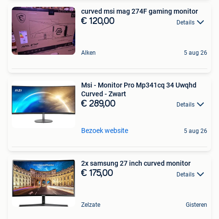
curved msi mag 274F gaming monitor
€ 120,00
Details
Alken
5 aug 26
Msi - Monitor Pro Mp341cq 34 Uwqhd
Curved - Zwart
€ 289,00
Details
Bezoek website
5 aug 26
2x samsung 27 inch curved monitor
€ 175,00
Details
Zelzate
Gisteren