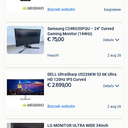
Bezoek website
Eergisteren
Samsung C24RG50FQU – 24" Curved
Gaming Monitor (144Hz)
€ 75,00
Details
Haacht
2 aug 26
DELL UltraSharp U5226KW 52 6K Ultra
HD 120Hz IPS Curved
€ 2.699,00
Details
Bezoek website
2 aug 26
LG MONITOR ULTRA WIDE 34inch