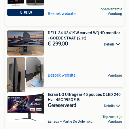
Topadvertentie
NIEUW
Bezoek website
Vandaag
DELL 34 U3419W curved WQHD monitor
- GOEDE STAAT (2 st)
€ 299,00
Details
TOPPRODUCT
Bezoek website
Vandaag
Ecran LG Ultragear 45 pouces OLED 240
Hz - 45GR95QE-B
Gereserveerd
Details
Topzoekertje
Esneux + Partie De Dolembreux
Vandaag