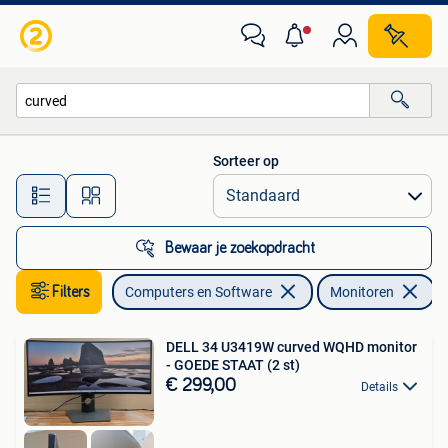
Monitoren
Sorteer op
Alle afstanden…
Bewaar je zoekopdracht
Filters
Computers en Software
Monitoren
V
DELL 34 U3419W curved WQHD monitor
- GOEDE STAAT (2 st)
€ 299,00
Details