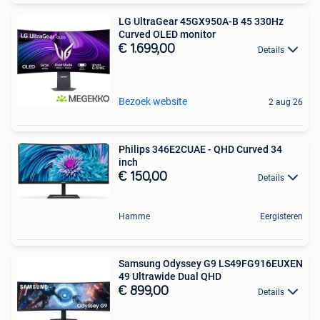
LG UltraGear 45GX950A-B 45 330Hz
Curved OLED monitor
€ 1.699,00
Details
Bezoek website
2 aug 26
Philips 346E2CUAE - QHD Curved 34
inch
€ 150,00
Details
Hamme
Eergisteren
Samsung Odyssey G9 LS49FG916EUXEN
49 Ultrawide Dual QHD
€ 899,00
Details