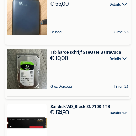
€ 65,00
Details
Brussel
8 mei 26
1tb harde schrijf SaeGate BarraCuda
€ 10,00
Details
Grez-Doiceau
18 jun 26
Sandisk WD_Black SN7100 1TB
€ 174,90
Details