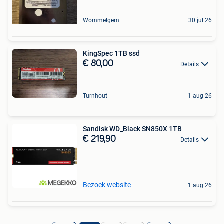
Wommelgem
30 jul 26
KingSpec 1TB ssd
€ 80,00
Details
Turnhout
1 aug 26
Sandisk WD_Black SN850X 1TB
€ 219,90
Details
Bezoek website
1 aug 26