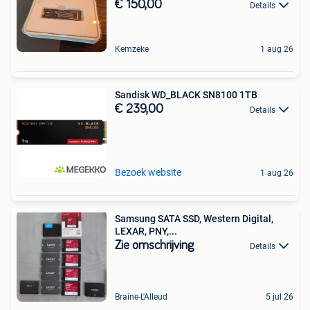
€ 150,00
Details
Kemzeke
1 aug 26
Sandisk WD_BLACK SN8100 1TB
€ 239,00
Details
Bezoek website
1 aug 26
Samsung SATA SSD, Western Digital,
LEXAR, PNY,...
Zie omschrijving
Details
Braine-L'Alleud
5 jul 26