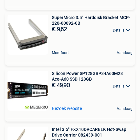
SuperMicro 3.5" Harddisk Bracket MCP-
220-00092-0B
€ 9,62
Details
Montfoort
Vandaag
Silicon Power SP128GBP34A60M28
Ace-A60 SSD 128GB
€ 49,90
Details
Bezoek website
Vandaag
Intel 3.5" FXX10DVCARBLK Hot-Swap
Drive Carrier C82439-001