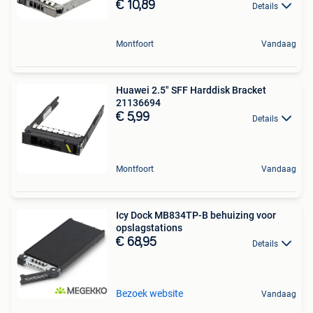
€ 10,89
Details
Montfoort
Vandaag
Huawei 2.5" SFF Harddisk Bracket
21136694
€ 5,99
Details
Montfoort
Vandaag
Icy Dock MB834TP-B behuizing voor
opslagstations
€ 68,95
Details
Bezoek website
Vandaag