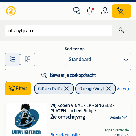
Vinyl | Overige Vinyl
Sorteer op
Alle afstanden…
Bewaar je zoekopdracht
Filters
Cd's en Dvd's
Overige Vinyl
Verwijder f
Wij Kopen VINYL - LP - SINGELS -
PLATEN - in heel België
Zie omschrijving
Details
Topadvertentie
Bezoek website
2 aug 26