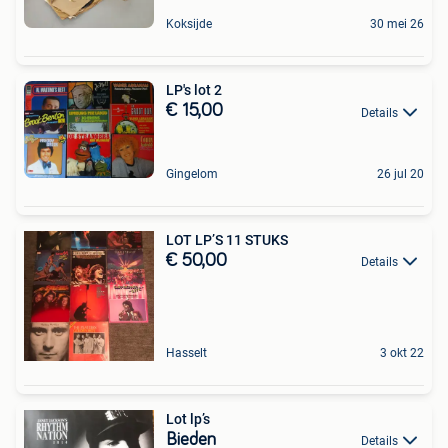
Koksijde
30 mei 26
LP's lot 2
€ 15,00
Details
Gingelom
26 jul 20
LOT LP’S 11 STUKS
€ 50,00
Details
Hasselt
3 okt 22
Lot lp’s
Bieden
Details