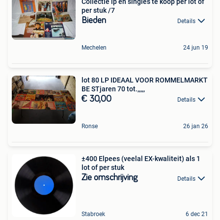
Collectie lp en singles te koop per lot of
per stuk /7
Bieden
Details
Mechelen
24 jun 19
lot 80 LP IDEAAL VOOR ROMMELMARKT
BE STjaren 70 tot.,,,,,
€ 30,00
Details
Ronse
26 jan 26
±400 Elpees (veelal EX-kwaliteit) als 1
lot of per stuk
Zie omschrijving
Details
Stabroek
6 dec 21