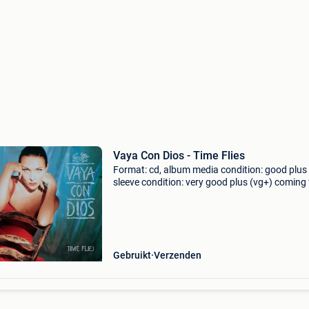
Vaya Con Dios - Time Flies
Format: cd, album media condition: good plus
sleeve condition: very good plus (vg+) coming
private collection. You have warranty on all ou
cds. They will play fine! If not you get a refund
Gebruikt
Verzenden