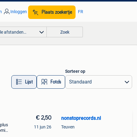
n
Inloggen
FR
Plaats zoekertje
lle afstanden…
Zoek
Sorteer op
Lijst
Foto’s
€ 2,50
nonstoprecords.nl
 plus
11 jun 26
Teuven
coming
all