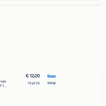
€ 12,00
Duxx
 van:
18 jul 26
Wilrijk
f 10