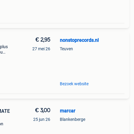
€ 2,95
nonstoprecords.nl
 plus
27 mei 26
Teuven
ou
! If
de
Bezoek website
€ 3,00
marcar
IMATE
25 jun 26
Blankenberge
on