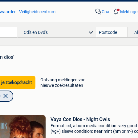
waarden
Veiligheidscentrum
Chat
Meldinge
Cd's en Dvd's
A
n dios'
Ontvang meldingen van
 je zoekopdracht
nieuwe zoekresultaten
s
Vaya Con Dios - Night Owls
Format: cd, album media condition: very good
(vg+) sleeve condition: near mint (nm or m-) 
from private collection. You have warranty on 