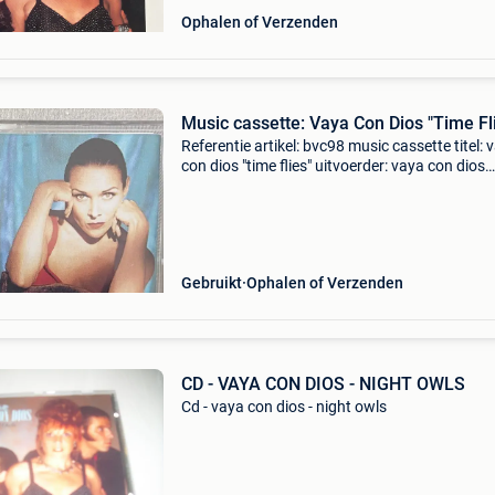
Ophalen of Verzenden
Music cassette: Vaya Con Dios "Time 
Referentie artikel: bvc98 music cassette titel: 
con dios "time flies" uitvoerder: vaya con dios
uitgever: bmg ariola jaar: 1992 titles: zie foto
aantal songs: 7 + 6 staat: geb
Gebruikt
Ophalen of Verzenden
CD - VAYA CON DIOS - NIGHT OWLS
Cd - vaya con dios - night owls