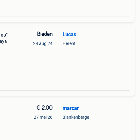
Bieden
Lucas
Flies"
vaya
24 aug 24
Herent
&#39;s
€ 2,00
marcar
27 mei 26
Blankenberge