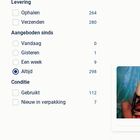
Levering
Ophalen
264
Verzenden
280
Aangeboden sinds
Vandaag
0
Gisteren
1
Een week
9
Altijd
298
Conditie
Gebruikt
112
Nieuw in verpakking
7