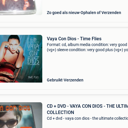
Zo goed als nieuw
Ophalen of Verzenden
Vaya Con Dios - Time Flies
Format: cd, album media condition: very good
(vg+) sleeve condition: very good plus (vg+) y
have warranty on all our cds. They will play fine
not you get a refund. Mind you, we do not gra
Gebruikt
Verzenden
CD + DVD - VAYA CON DIOS - THE ULT
COLLECTION
Cd + dvd - vaya con dios - the ultimate collecti