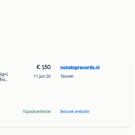
€ 1,50
nonstoprecords.nl
 (g+)
11 jun 26
Teuven
 from
r
.
Topadvertentie
Bezoek website