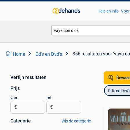
Help en info
Voor
356 resultaten
voor 'vaya co
Home
Cd's en Dvd's
Verfijn resultaten
Bewaar
Prijs
Cd's en Dvd'
van
tot
€
€
Categorie
Wis de categorie