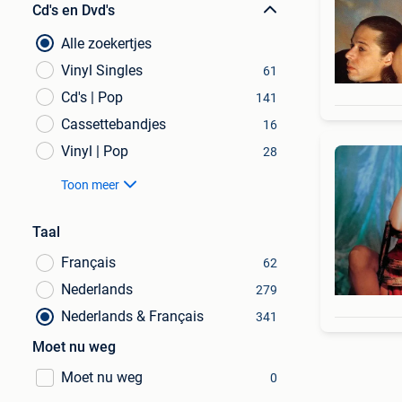
Cd's en Dvd's
Alle zoekertjes
Vinyl Singles
61
Cd's | Pop
141
Cassettebandjes
16
Vinyl | Pop
28
Toon meer
Taal
Français
62
Nederlands
279
Nederlands & Français
341
Moet nu weg
Moet nu weg
0