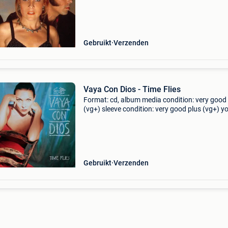
our cds. They will play fine! If not you get a r
Gebruikt
Verzenden
Vaya Con Dios - Time Flies
Format: cd, album media condition: very good
(vg+) sleeve condition: very good plus (vg+) y
have warranty on all our cds. They will play fine
not you get a refund. Mind you, we do not gra
Gebruikt
Verzenden