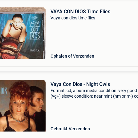
VAYA CON DIOS Time Flies
Vaya con dios time flies
Ophalen of Verzenden
Vaya Con Dios - Night Owls
Format: cd, album media condition: very good
(vg+) sleeve condition: near mint (nm or m-) 
from private collection. You have warranty on 
our cds. They will play fine! If not you get a r
Gebruikt
Verzenden