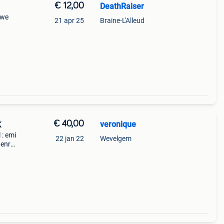
€ 12,00
DeathRaiser
uwe
21 apr 25
Braine-L'Alleud
€ 40,00
veronique
K
 : emi
22 jan 22
Wevelgem
genre
lgem