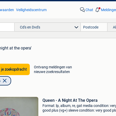
waarden
Veiligheidscentrum
Chat
Meldinge
Cd's en Dvd's
A
ight at the opera'
Ontvang meldingen van
 je zoekopdracht
nieuwe zoekresultaten
s
Queen - A Night At The Opera
Format: lp, album, re, gat media condition: ver
good plus (vg+) sleeve condition: very good pl
(vg+) coming from private collection. Nice cop