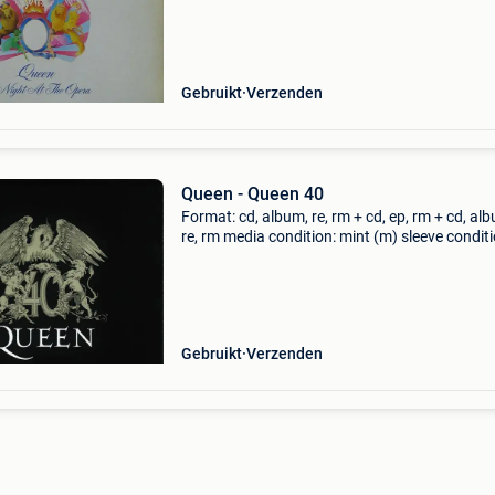
Label: emi country: netherlands released: genr
rock
Gebruikt
Verzenden
Queen - Queen 40
Format: cd, album, re, rm + cd, ep, rm + cd, al
re, rm media condition: mint (m) sleeve conditi
mint (m) sealed! New product! Label: hollywo
records country: us released: 2011 genre: rock
Gebruikt
Verzenden