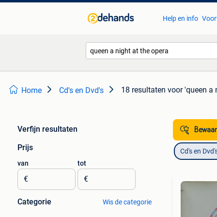
Help en info
Voor
18 resultaten
voor 'queen a n
Home
Cd's en Dvd's
Verfijn resultaten
Bewaar
Prijs
Cd's en Dvd'
van
tot
€
€
Categorie
Wis de categorie