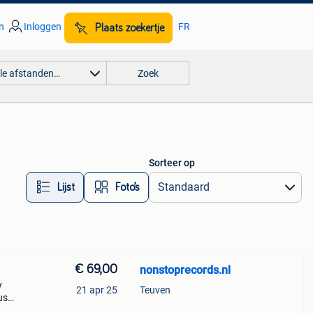
n
Inloggen
FR
Plaats zoekertje
lle afstanden…
Zoek
Sorteer op
Lijst
Foto’s
€ 69,00
nonstoprecords.nl
y
21 apr 25
Teuven
us
y.