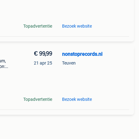
e:
Topadvertentie
Bezoek website
€ 99,99
nonstoprecords.nl
bum,
21 apr 25
Teuven
on:
od
 sty
Topadvertentie
Bezoek website