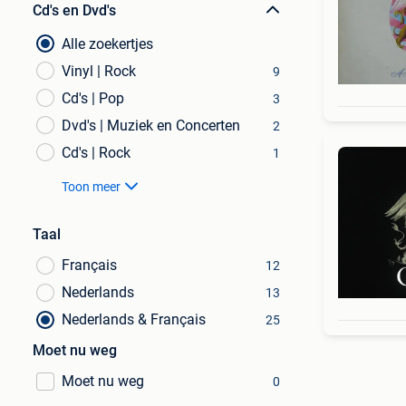
Cd's en Dvd's
Alle zoekertjes
Vinyl | Rock
9
Cd's | Pop
3
Dvd's | Muziek en Concerten
2
Cd's | Rock
1
Toon meer
Taal
Français
12
Nederlands
13
Nederlands & Français
25
Moet nu weg
Moet nu weg
0