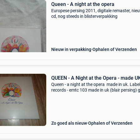
Queen - A night at the opera
Europese persing 2011, digitale remaster, nie
cd, nog steeds in blisterverpakking
Nieuw in verpakking
Ophalen of Verzenden
QUEEN - A Night at the Opera - made U
Queen - a night at the opera made in uk. Label
records - emtc 103 made in uk (blair persing) 
: rock, pop rock prijs : 40 € af te halen te weve
of verzending via bpost. Gecombinee
Zo goed als nieuw
Ophalen of Verzenden