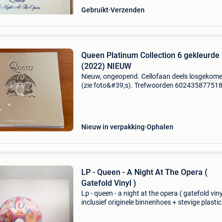
Gebruikt
Verzenden
Queen Platinum Collection 6 gekleurde 
(2022) NIEUW
Nieuw, ongeopend. Cellofaan deels losgekom
(zie foto&#39;s). Trefwoorden 602435877518
queen (1973); queen ii (1974); sheer heart att
(1974); a night at the opera (1975); a day at t
races (
Nieuw in verpakking
Ophalen
LP - Queen - A Night At The Opera (
Gatefold Vinyl )
Lp - queen - a night at the opera ( gatefold viny
inclusief originele binnenhoes + stevige plastic
beschermhoes lp code emtc 103 - emi records 
1975 hoes : zeer goed plus lp : zeer goed plus k