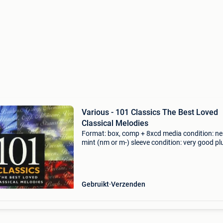
Various - 101 Classics The Best Loved
Classical Melodies
Format: box, comp + 8xcd media condition: ne
mint (nm or m-) sleeve condition: very good pl
(vg+) cds and cartons in a very very nice condi
Almost like being new. Carton box has some
storage
Gebruikt
Verzenden