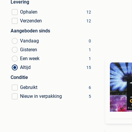
Levering
Ophalen
12
Verzenden
12
Aangeboden sinds
Vandaag
0
Gisteren
1
Een week
1
Altijd
15
Conditie
Gebruikt
6
Nieuw in verpakking
5