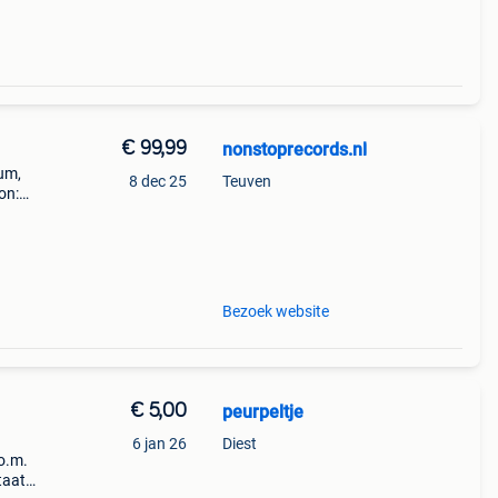
€ 99,99
nonstoprecords.nl
bum,
8 dec 25
Teuven
on:
od
 sty
Bezoek website
€ 5,00
peurpeltje
6 jan 26
Diest
o.m.
taat: