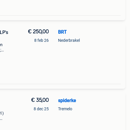
€ 250,00
BRT
LP's
8 feb 26
Nederbrakel
en
;
ack
he
€ 35,00
spiderke
8 dec 25
Tremelo
l )
- uk
i