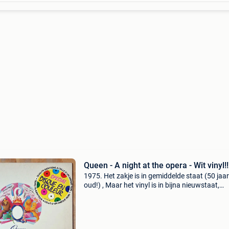
Queen - A night at the opera - Wit vinyl!!
1975. Het zakje is in gemiddelde staat (50 jaar
oud!) , Maar het vinyl is in bijna nieuwstaat,
aangezien er niet vaak naar geluisterd is. Refe
dc10 voor de beoordeling.