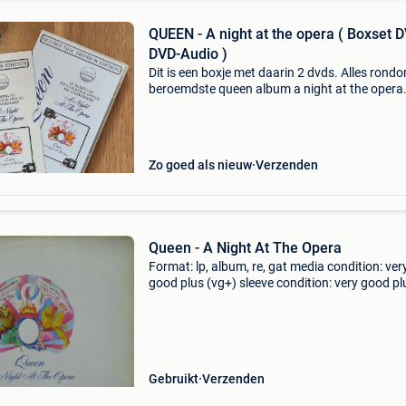
QUEEN - A night at the opera ( Boxset 
DVD-Audio )
Dit is een boxje met daarin 2 dvds. Alles rond
beroemdste queen album a night at the opera
Op dvd-1 de docu in de serie classic albums, 
de totstandkoming van het album en de opn
no
Zo goed als nieuw
Verzenden
Queen - A Night At The Opera
Format: lp, album, re, gat media condition: ver
good plus (vg+) sleeve condition: very good pl
(vg+) coming from private collection. Nice cop
Label: emi country: netherlands released: genr
rock
Gebruikt
Verzenden