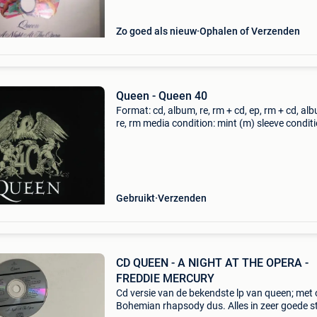
Zo goed als nieuw
Ophalen of Verzenden
Queen - Queen 40
Format: cd, album, re, rm + cd, ep, rm + cd, al
re, rm media condition: mint (m) sleeve conditi
mint (m) sealed! New product! Label: hollywo
records country: us released: 2011 genre: rock
Gebruikt
Verzenden
CD QUEEN - A NIGHT AT THE OPERA -
FREDDIE MERCURY
Cd versie van de bekendste lp van queen; met 
Bohemian rhapsody dus. Alles in zeer goede s