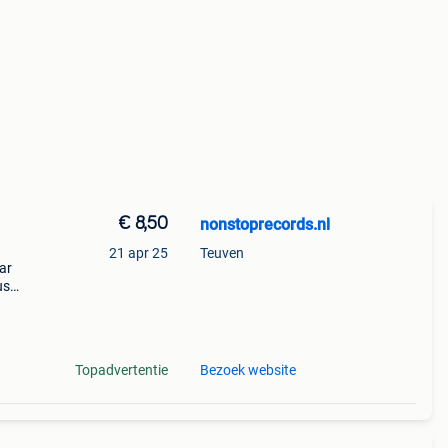
€ 8,50
nonstoprecords.nl
21 apr 25
Teuven
ar
us
tion!
Topadvertentie
Bezoek website