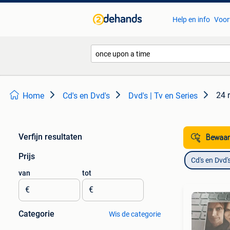
Help en info
Voor
24 
Home
Cd's en Dvd's
Dvd's | Tv en Series
Verfijn resultaten
Bewaar
Prijs
Cd's en Dvd'
van
tot
€
€
Categorie
Wis de categorie