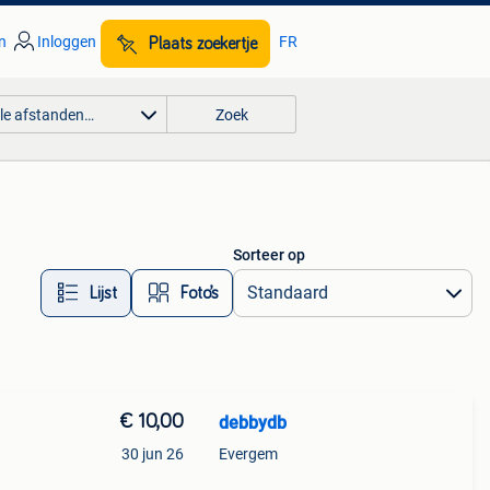
n
Inloggen
FR
Plaats zoekertje
lle afstanden…
Zoek
Sorteer op
Lijst
Foto’s
€ 10,00
debbydb
30 jun 26
Evergem