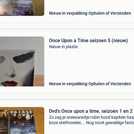
Nieuw in verpakking
Ophalen of Verzenden
Once Upon a Time seizoen 5 (nieuw)
Nieuw in plastic
Nieuw in verpakking
Ophalen of Verzenden
Dvd's Once upon a time, seizoen 1 en 2
Zo zag je sneeuwwitje robin hood kapitein haa
boze stiefmoeder,... Nog nooit geweldige fant
serie once upon a time dvd-boxen met het eers
tweede seizoen 6 dvd&#39;s 22 afleveringen/