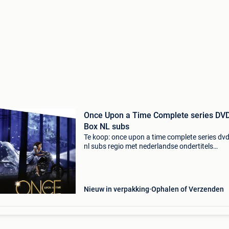
Once Upon a Time Complete series DV
Box NL subs
Te koop: once upon a time complete series dv
nl subs regio met nederlandse ondertitels
(zeldzame box) prijs: op aanvraag kijk ook naa
onze andere advertenties
Nieuw in verpakking
Ophalen of Verzenden