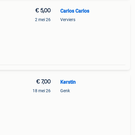
€ 5,00
Carlos Carlos
2 mei 26
Verviers
€ 7,00
Kerstin
18 mei 26
Genk