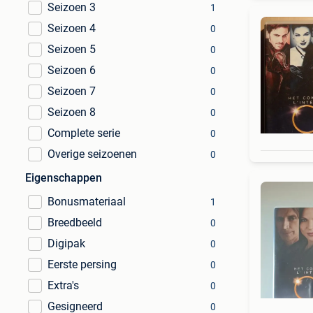
Seizoen 3
1
Seizoen 4
0
Seizoen 5
0
Seizoen 6
0
Seizoen 7
0
Seizoen 8
0
Complete serie
0
Overige seizoenen
0
Eigenschappen
Bonusmateriaal
1
Breedbeeld
0
Digipak
0
Eerste persing
0
Extra's
0
Gesigneerd
0