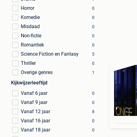
Horror
0
Komedie
0
Misdaad
0
Non-fictie
0
Romantiek
0
Science Fiction en Fantasy
5
Thriller
0
Overige genres
1
Kijkwijzerleeftijd
Vanaf 6 jaar
0
Vanaf 9 jaar
0
Vanaf 12 jaar
8
Vanaf 16 jaar
0
Vanaf 18 jaar
0