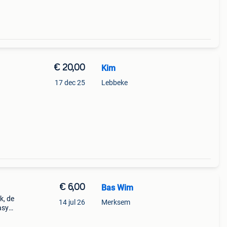
€ 20,00
Kim
17 dec 25
Lebbeke
€ 6,00
Bas Wim
k, de
14 jul 26
Merksem
asy
te en
se