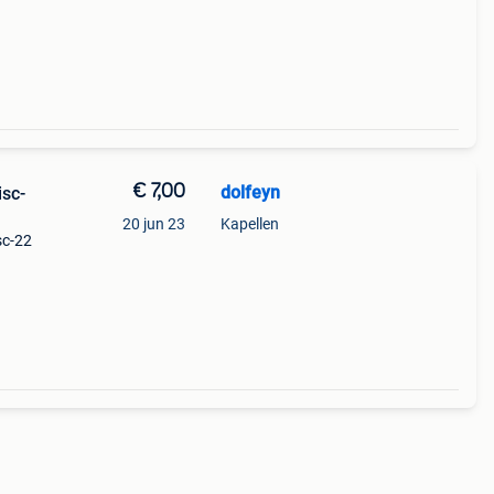
€ 7,00
dolfeyn
isc-
20 jun 23
Kapellen
sc-22
euro