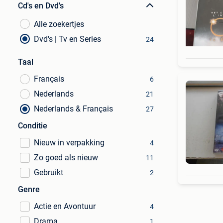
Cd's en Dvd's
Alle zoekertjes
Dvd's | Tv en Series
24
Taal
Français
6
Nederlands
21
Nederlands & Français
27
Conditie
Nieuw in verpakking
4
Zo goed als nieuw
11
Gebruikt
2
Genre
Actie en Avontuur
4
Drama
1