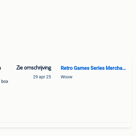
Zie omschrijving
Retro Games Series Merchandise
D
29 apr 25
Wouw
d box
r