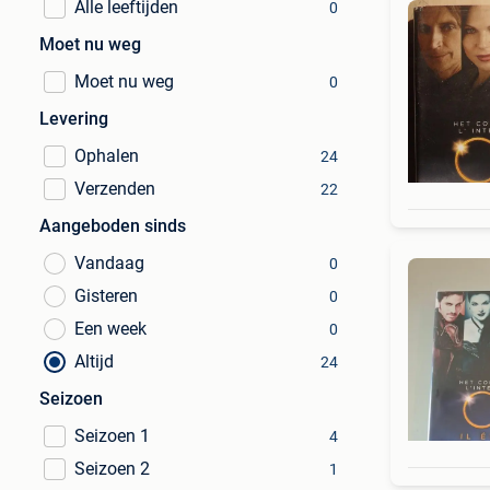
Alle leeftijden
0
Moet nu weg
Moet nu weg
0
Levering
Ophalen
24
Verzenden
22
Aangeboden sinds
Vandaag
0
Gisteren
0
Een week
0
Altijd
24
Seizoen
Seizoen 1
4
Seizoen 2
1