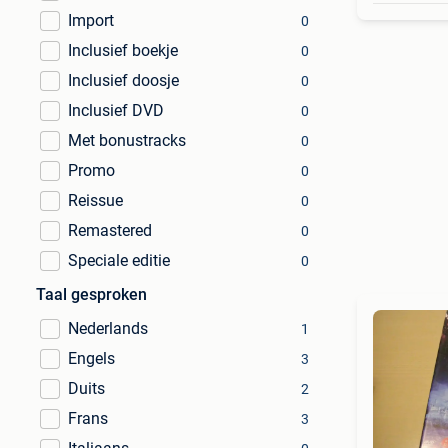
Import
0
Inclusief boekje
0
Inclusief doosje
0
Inclusief DVD
0
Met bonustracks
0
Promo
0
Reissue
0
Remastered
0
Speciale editie
0
Taal gesproken
Nederlands
1
Engels
3
Duits
2
Frans
3