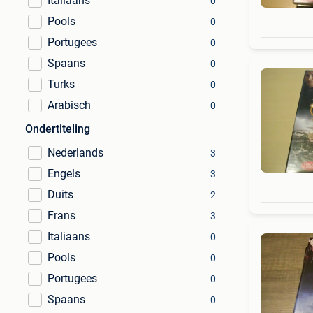
Italiaans
0
Pools
0
Portugees
0
Spaans
0
Turks
0
Arabisch
0
Ondertiteling
Nederlands
3
Engels
3
Duits
2
Frans
3
Italiaans
0
Pools
0
Portugees
0
Spaans
0