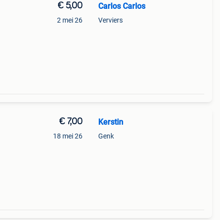
€ 5,00
Carlos Carlos
2 mei 26
Verviers
€ 7,00
Kerstin
18 mei 26
Genk