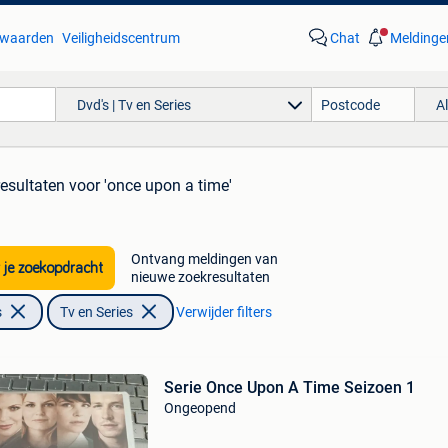
waarden
Veiligheidscentrum
Chat
Meldinge
Dvd's | Tv en Series
A
resultaten
voor 'once upon a time'
Ontvang meldingen van
 je zoekopdracht
nieuwe zoekresultaten
s
Tv en Series
Verwijder filters
Serie Once Upon A Time Seizoen 1
Ongeopend