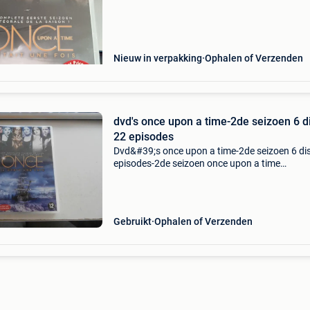
Nieuw in verpakking
Ophalen of Verzenden
dvd's once upon a time-2de seizoen 6 d
22 episodes
Dvd&#39;s once upon a time-2de seizoen 6 di
episodes-2de seizoen once upon a time
8717418424572-het complete seizoen prijs:7 
afhalen of verzendkosten voor de koper
Gebruikt
Ophalen of Verzenden