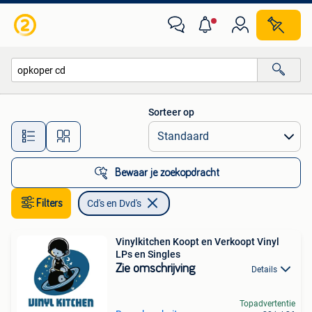
Cd's en Dvd's
Sorteer op
Alle afstanden…
Bewaar je zoekopdracht
Filters
Cd's en Dvd's
Vinylkitchen Koopt en Verkoopt Vinyl
LPs en Singles
Zie omschrijving
Details
Topadvertentie