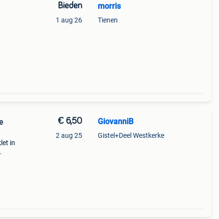
Bieden
morris
1 aug 26
Tienen
€ 6,50
GiovanniB
e
2 aug 25
Gistel+Deel Westkerke
et in