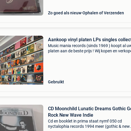
Zo goed als nieuw
Ophalen of Verzenden
Aankoop vinyl platen LPs singles collec
Music mania records (sinds 1969 ) koopt al u
platen aan de beste prijs ! Wij kopen en verko
tweedehands vinyl - lp's, maxi's en singles in al
genres: rock, pop, psych, prog, kraut, hard
Gebruikt
CD Moonchild Lunatic Dreams Gothic G
Rock New Wave Indie
Cd en booklet in prima staat nymf 050 cd
nyctalophia records 1994 meer (gothic & new