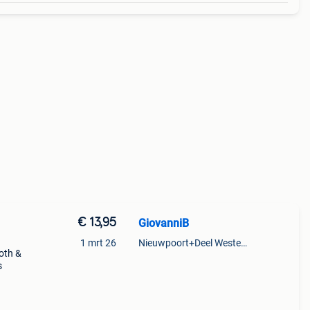
€ 13,95
GiovanniB
1 mrt 26
Nieuwpoort+Deel Westende
goth &
s