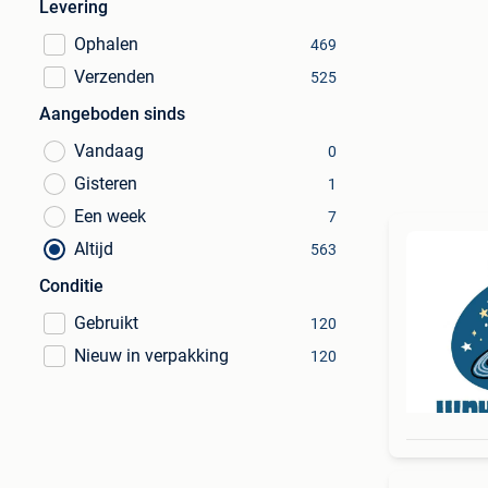
Levering
Ophalen
469
Verzenden
525
Aangeboden sinds
Vandaag
0
Gisteren
1
Een week
7
Altijd
563
Conditie
Gebruikt
120
Nieuw in verpakking
120