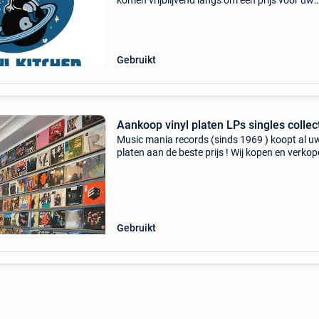
komen vrijblijvend langs om een prijs voor uw
platen te bespreken. Lp - maxi - single - 7” rock
metal - punk - reggae - blues - jazz - pop - new
Gebruikt
Aankoop vinyl platen LPs singles collec
Music mania records (sinds 1969 ) koopt al u
platen aan de beste prijs ! Wij kopen en verko
tweedehands vinyl - lp's, maxi's en singles in al
genres: rock, pop, psych, prog, kraut, hard
Gebruikt