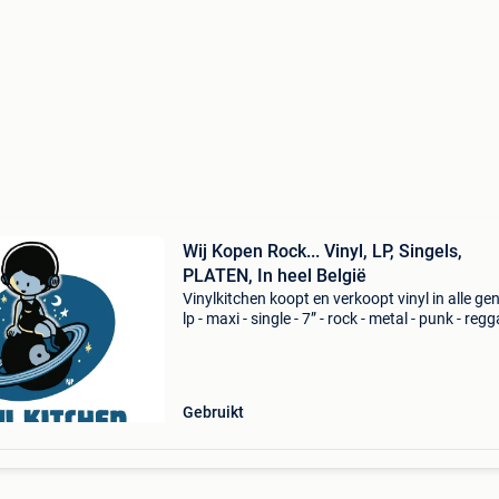
Wij Kopen Rock... Vinyl, LP, Singels,
PLATEN, In heel België
Vinylkitchen koopt en verkoopt vinyl in alle ge
lp - maxi - single - 7” - rock - metal - punk - regg
blues - jazz - pop - new wave - klassiek - enz...
of kleine verzamelingen of collecti
Gebruikt