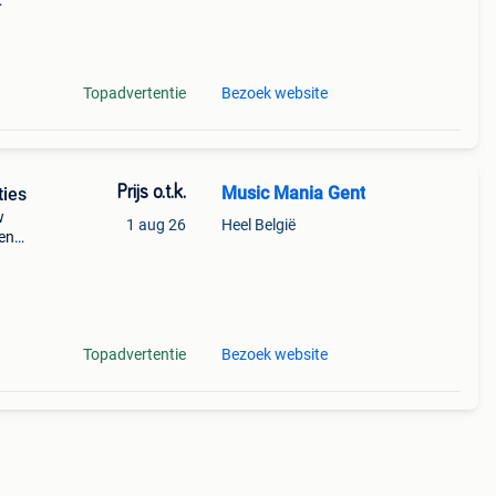
 -
 wav
Topadvertentie
Bezoek website
Prijs o.t.k.
Music Mania Gent
ties
w
1 aug 26
Heel België
pen
le
Topadvertentie
Bezoek website