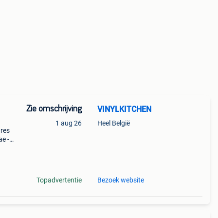
Zie omschrijving
VINYLKITCHEN
1 aug 26
Heel België
nres
ae -
 Grote
Topadvertentie
Bezoek website