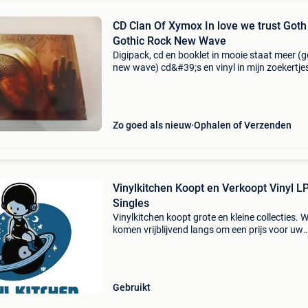
CD Clan Of Xymox In love we trust Goth
Gothic Rock New Wave
Digipack, cd en booklet in mooie staat meer (
new wave) cd&#39;s en vinyl in mijn zoekertje
Zo goed als nieuw
Ophalen of Verzenden
Vinylkitchen Koopt en Verkoopt Vinyl L
Singles
Vinylkitchen koopt grote en kleine collecties. 
komen vrijblijvend langs om een prijs voor uw
platen te bespreken. Lp - maxi - single - 7” rock
metal - punk - reggae - blues - jazz - pop - new
Gebruikt