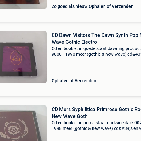
Zo goed als nieuw
Ophalen of Verzenden
CD Dawn Visitors The Dawn Synth Pop
Wave Gothic Electro
Cd en booklet in goede staat dawning product
98001 1998 meer (gothic & new wave) cd&#3
en vinyl in mijn zoekertjes
Ophalen of Verzenden
CD Mors Syphilitica Primrose Gothic Ro
New Wave Goth
Cd en booklet in prima staat darkside dark 00
1998 meer (gothic & new wave) cd&#39;s en v
in mijn zoekertjes!