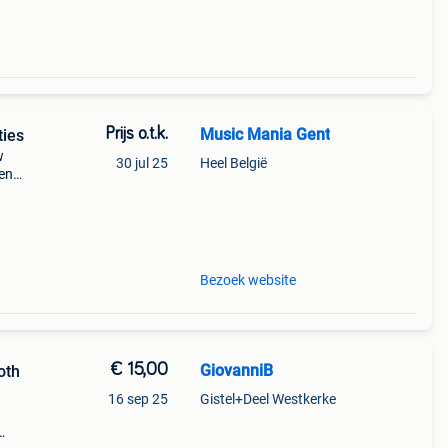
Prijs o.t.k.
Music Mania Gent
ties
w
30 jul 25
Heel België
pen
le
Bezoek website
€ 15,00
GiovanniB
oth
16 sep 25
Gistel+Deel Westkerke