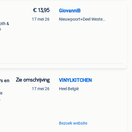
€ 13,95
GiovanniB
17 mei 26
Nieuwpoort+Deel Westende
goth &
s
Zie omschrijving
VINYLKITCHEN
Ps en
17 mei 26
Heel België
We
 -
 wav
Bezoek website