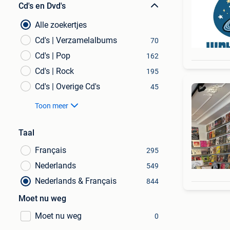
Cd's en Dvd's
Alle zoekertjes
Cd's | Verzamelalbums
70
Cd's | Pop
162
Cd's | Rock
195
Cd's | Overige Cd's
45
Toon meer
Taal
Français
295
Nederlands
549
Nederlands & Français
844
Moet nu weg
Moet nu weg
0