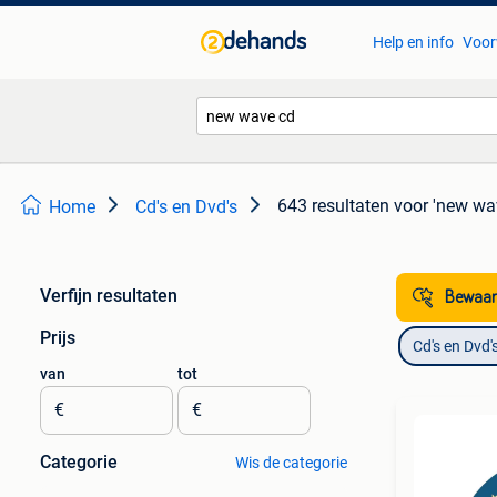
Help en info
Voor
643 resultaten
voor 'new wa
Home
Cd's en Dvd's
Verfijn resultaten
Bewaar
Prijs
Cd's en Dvd'
van
tot
€
€
Categorie
Wis de categorie