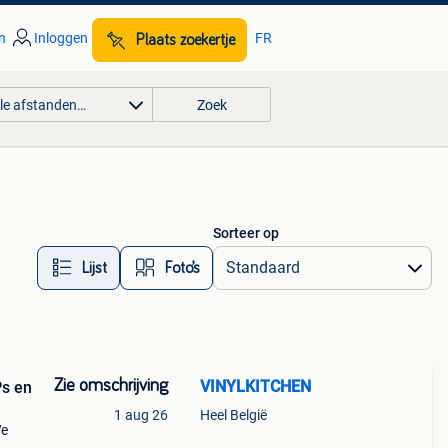
n
Inloggen
FR
Plaats zoekertje
lle afstanden…
Zoek
Sorteer op
Lijst
Foto’s
Zie omschrijving
VINYLKITCHEN
Ps en
1 aug 26
Heel België
We