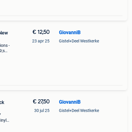
€ 12,50
GiovanniB
 New
23 apr 25
Gistel+Deel Westkerke
ions -
9;s
€ 27,50
GiovanniB
ck
30 jul 25
Gistel+Deel Westkerke
7
inyl