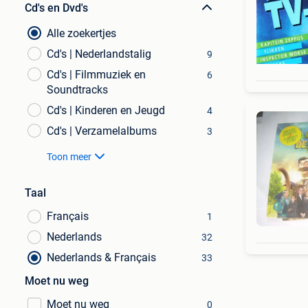
Cd's en Dvd's
Alle zoekertjes
Cd's | Nederlandstalig
9
Cd's | Filmmuziek en
6
Soundtracks
Cd's | Kinderen en Jeugd
4
Cd's | Verzamelalbums
3
Toon meer
Taal
Français
1
Nederlands
32
Nederlands & Français
33
Moet nu weg
Moet nu weg
0