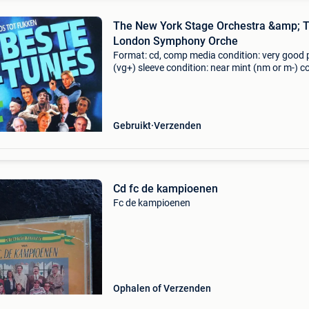
The New York Stage Orchestra &amp; 
London Symphony Orche
Format: cd, comp media condition: very good 
(vg+) sleeve condition: near mint (nm or m-) 
from private collection. You have warranty on 
our cds. They will play fine! If not you get a re
Gebruikt
Verzenden
Cd fc de kampioenen
Fc de kampioenen
Ophalen of Verzenden