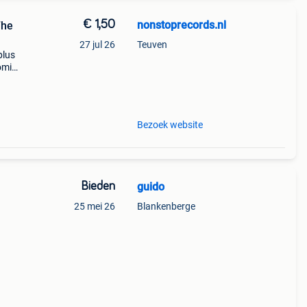
€ 1,50
nonstoprecords.nl
The
27 jul 26
Teuven
plus
coming
all
Bezoek website
Bieden
guido
25 mei 26
Blankenberge