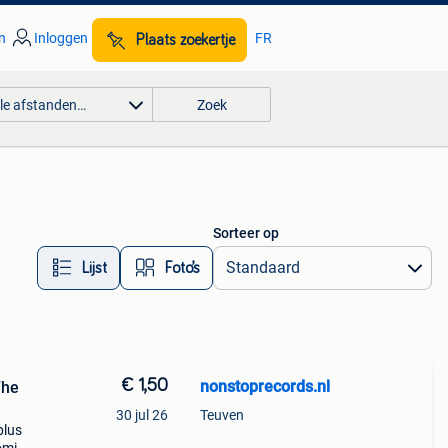
n
Inloggen
FR
Plaats zoekertje
lle afstanden…
Zoek
Sorteer op
Lijst
Foto’s
€ 1,50
nonstoprecords.nl
The
30 jul 26
Teuven
plus