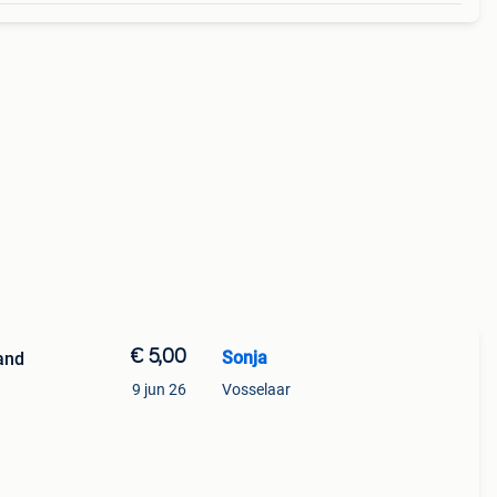
€ 5,00
Sonja
and
9 jun 26
Vosselaar