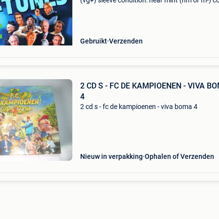
(vg+) sleeve condition: near mint (nm or m-) 
from private collection. You have warranty on 
our cds. They will play fine! If not you get a re
Gebruikt
Verzenden
2 CD S - FC DE KAMPIOENEN - VIVA B
4
2 cd s - fc de kampioenen - viva boma 4
Nieuw in verpakking
Ophalen of Verzenden