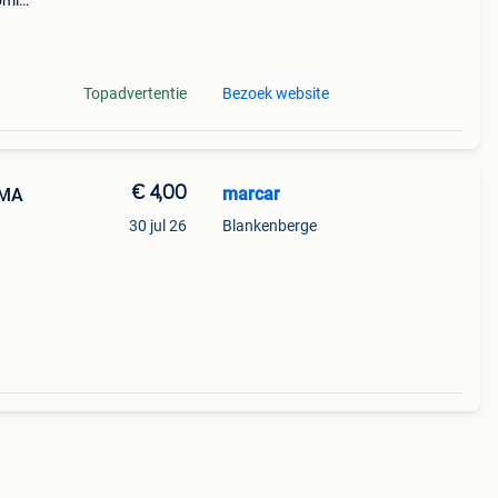
coming
all
Topadvertentie
Bezoek website
€ 4,00
marcar
OMA
30 jul 26
Blankenberge