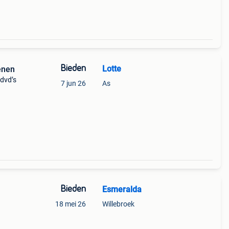
Bieden
Lotte
enen
dvd’s
7 jun 26
As
Bieden
Esmeralda
18 mei 26
Willebroek