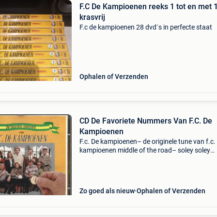
F.C De Kampioenen reeks 1 tot en met 
krasvrij
F.c de kampioenen 28 dvd´s in perfecte staat
Ophalen of Verzenden
CD De Favoriete Nummers Van F.C. De
Kampioenen
F.c. De kampioenen– de originele tune van f.c.
kampioenen middle of the road– soley soley
(markske) dolly parton– jolene (pascale) mea
paradise by the dashboard light (doortje) dig
garci
Zo goed als nieuw
Ophalen of Verzenden