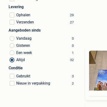
Levering
Ophalen
29
Verzenden
27
Aangeboden sinds
Vandaag
0
Gisteren
0
Een week
1
Altijd
32
Conditie
Gebruikt
3
Nieuw in verpakking
2