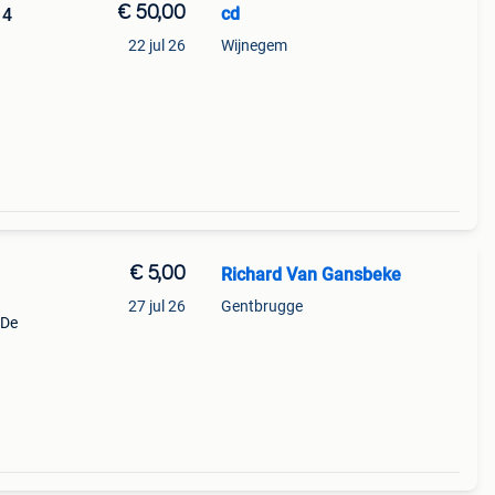
€ 50,00
cd
14
22 jul 26
Wijnegem
€ 5,00
Richard Van Gansbeke
27 jul 26
Gentbrugge
 De
tloaf–
no