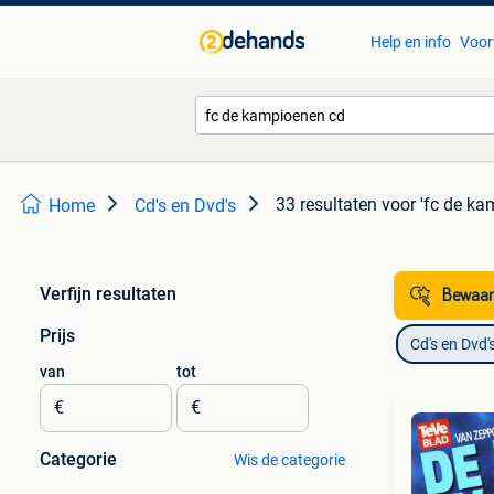
Help en info
Voor
33 resultaten
voor 'fc de ka
Home
Cd's en Dvd's
Verfijn resultaten
Bewaar
Prijs
Cd's en Dvd'
van
tot
€
€
Categorie
Wis de categorie