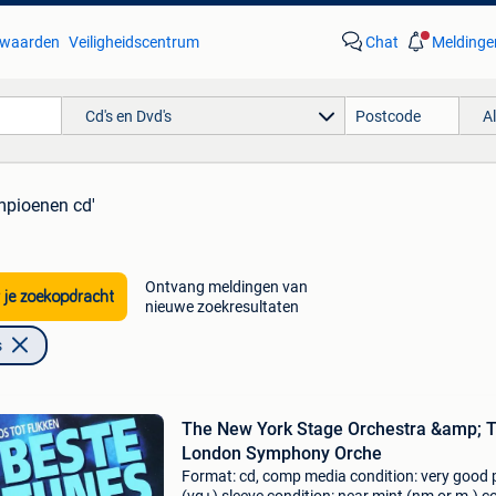
waarden
Veiligheidscentrum
Chat
Meldinge
Cd's en Dvd's
A
mpioenen cd'
Ontvang meldingen van
 je zoekopdracht
nieuwe zoekresultaten
s
The New York Stage Orchestra &amp; 
London Symphony Orche
Format: cd, comp media condition: very good 