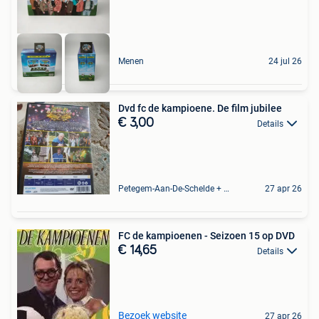
Menen
24 jul 26
Dvd fc de kampioene. De film jubilee
€ 3,00
Details
Petegem-Aan-De-Schelde + Deel Van Oudenaarde
27 apr 26
FC de kampioenen - Seizoen 15 op DVD
€ 14,65
Details
Bezoek website
27 apr 26