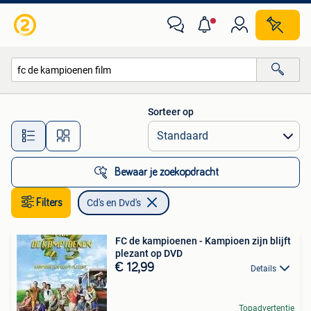
Cd's en Dvd's
Sorteer op
Alle afstanden…
Bewaar je zoekopdracht
Filters
Cd's en Dvd's
FC de kampioenen - Kampioen zijn blijft
plezant op DVD
€ 12,99
Details
Topadvertentie