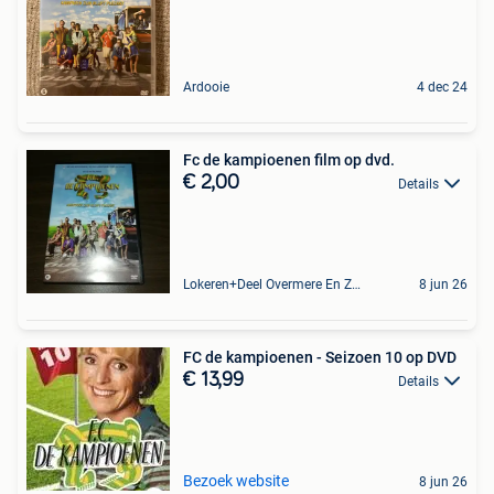
Ardooie
4 dec 24
Fc de kampioenen film op dvd.
€ 2,00
Details
Lokeren+Deel Overmere En Zele
8 jun 26
FC de kampioenen - Seizoen 10 op DVD
€ 13,99
Details
Bezoek website
8 jun 26