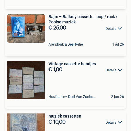
Bajm – Ballady cassette | pop / rock /
Poolse muziek
€ 25,00
Details
Arendonk & Deel Retie
1 jul 26
Vintage cassette bandjes
€ 1,00
Details
Houthalen+ Deel Van Zonhoven En Zolder
2 jun 26
muziek cassetten
€ 10,00
Details