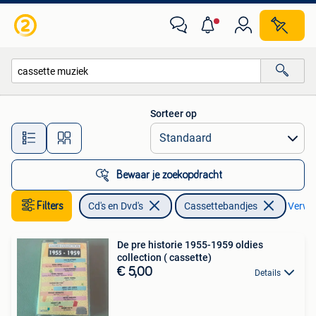
Cassettebandjes
Sorteer op
Alle afstanden…
Bewaar je zoekopdracht
Filters
Cd's en Dvd's
Cassettebandjes
Verwijd
De pre historie 1955-1959 oldies
collection ( cassette)
€ 5,00
Details