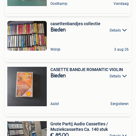
Oostkamp
Vandaag
casettenbandjes collectie
Bieden
Details
Wilrijk
3 aug 26
CASETTE BANDJE ROMANTIC VIOLIN
Bieden
Details
Aalst
Eergisteren
​Grote Partij Audio Cassettes /
Muziekcassettes Ca. 140 stuk
€ 85,00
Details