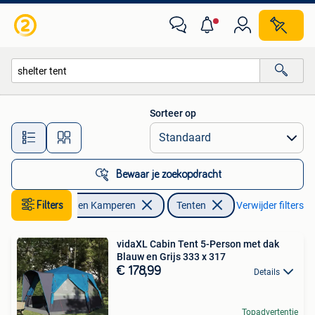
Tenten
Sorteer op
Alle afstanden…
Bewaar je zoekopdracht
Caravans en Kamperen
Filters
Tenten
Verwijder filters
vidaXL Cabin Tent 5-Person met dak
Blauw en Grijs 333 x 317
€ 178,99
Details
Topadvertentie