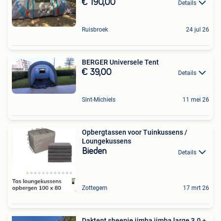
€ 190,00
Details
Ruisbroek
24 jul 26
BERGER Universele Tent
€ 39,00
Details
Sint-Michiels
11 mei 26
Opbergtassen voor Tuinkussens /
Loungekussens
Bieden
Details
Zottegem
17 mrt 26
Daktent sheepie jimba jimba large 3.0 +