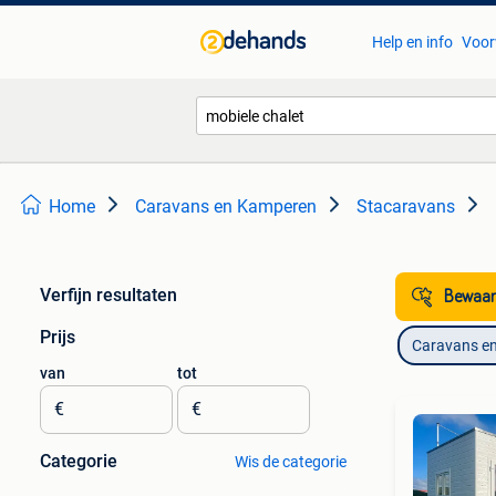
Help en info
Voor
Home
Caravans en Kamperen
Stacaravans
Verfijn resultaten
Bewaar
Prijs
Caravans e
van
tot
€
€
Categorie
Wis de categorie