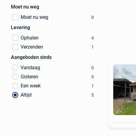
Moet nu weg
Moet nu weg
0
Levering
Ophalen
4
Verzenden
1
Aangeboden sinds
Vandaag
0
Gisteren
0
Een week
1
Altijd
5