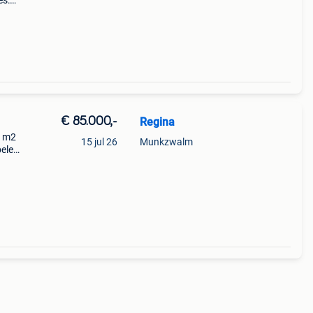
es:
ilet
€ 85.000,-
Regina
5 m2
15 jul 26
Munkzwalm
ele
ouche,