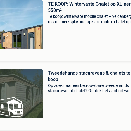
​TE KOOP: Wintervaste Chalet op XL-per
550m²
Te koop: wintervate mobile chalet – veldenber
resort, merksplas instapklare mobile chalet op
perceel van 550 m² met uitzicht op paarden en
Indeling: 3 slaapkamers (waarvan 1 ingericht a
Tweedehands stacaravans & chalets te
koop
Op zoek naar een betrouwbare tweedehands
stacaravan of chalet? Ontdek het aanbod van
maison-mobile. Maison-mobile is gespecialisee
de verkoop van tweedehands stacaravans en
chalets in belgië. Of