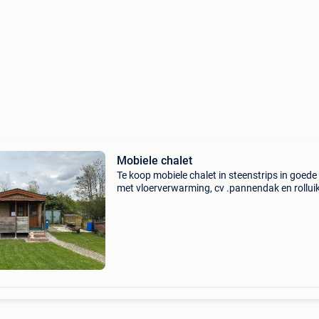
Mobiele chalet
Te koop mobiele chalet in steenstrips in goede
met vloerverwarming, cv .pannendak en rollui
en dubbelglas.met keuken en badkamer.groot
6,10 op 4,10. Dubbel glas .zonder grond vervo
zelf t