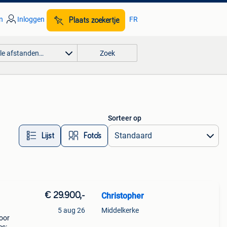
n
Inloggen
FR
Plaats zoekertje
lle afstanden…
Zoek
Sorteer op
Lijst
Foto’s
€ 29.900,-
Christopher
5 aug 26
Middelkerke
voor