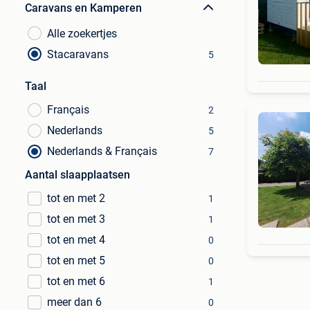
Caravans en Kamperen
Alle zoekertjes
Stacaravans
5
Taal
Français
2
Nederlands
5
Nederlands & Français
7
Aantal slaapplaatsen
tot en met 2
1
tot en met 3
1
tot en met 4
0
tot en met 5
0
tot en met 6
1
meer dan 6
0