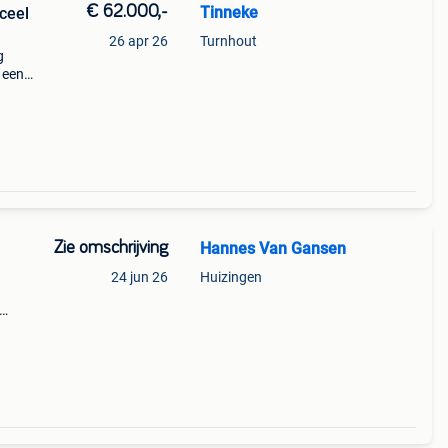
€ 62.000,-
Tinneke
ceel
26 apr 26
Turnhout
g
 een
 bos.
ls zi
Zie omschrijving
Hannes Van Gansen
24 jun 26
Huizingen
rd in