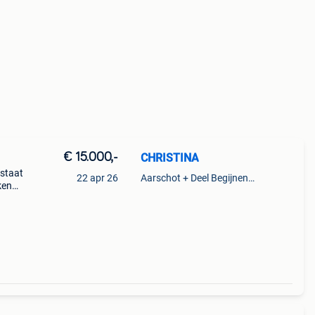
€ 15.000,-
CHRISTINA
 staat
22 apr 26
Aarschot + Deel Begijnendijk
ken
te
er