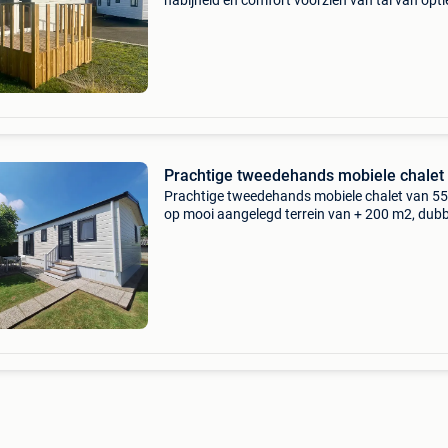
nabijheid en comfort voorzien van tal van opti
grote leefruimte uitgeruste keuken elektrische
verwarming badkamer met inloopdouche en to
compact
Prachtige tweedehands mobiele chalet
Prachtige tweedehands mobiele chalet van 5
op mooi aangelegd terrein van + 200 m2, dubb
beglazing en cv, airco, badkamer met inloopd
2 slaapkamers, berging, tuinhuis. De chalet is
slechts