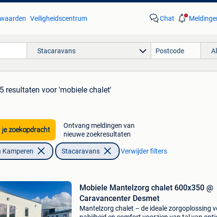
waarden
Veiligheidscentrum
Chat
Meldinge
Stacaravans
A
5 resultaten
voor 'mobiele chalet'
Ontvang meldingen van
 je zoekopdracht
nieuwe zoekresultaten
n Kamperen
Stacaravans
Verwijder filters
Mobiele Mantelzorg chalet 600x350 @
Caravancenter Desmet
Mantelzorg chalet – de ideale zorgoplossing 