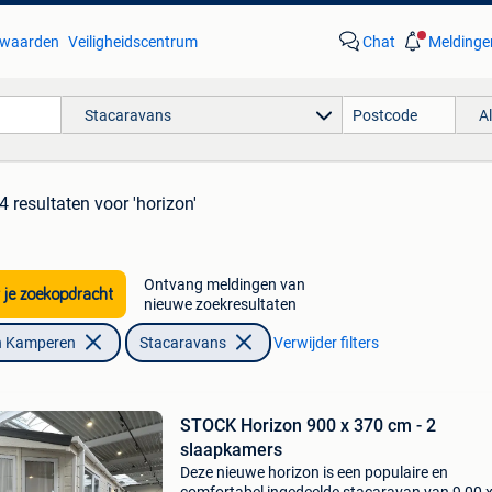
waarden
Veiligheidscentrum
Chat
Meldinge
Stacaravans
A
4 resultaten
voor 'horizon'
Ontvang meldingen van
 je zoekopdracht
nieuwe zoekresultaten
n Kamperen
Stacaravans
Verwijder filters
STOCK Horizon 900 x 370 cm - 2
slaapkamers
Deze nieuwe horizon is een populaire en