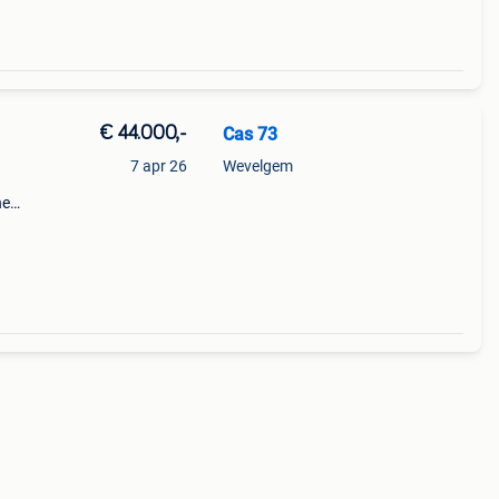
€ 44.000,-
Cas 73
7 apr 26
Wevelgem
ne
rceel
ns