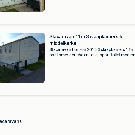
Stacaravan 11m 3 slaapkamers te
middelkerke
Stacaravan horizon 2015 3 slaapkamers 11m
badkamer douche en toilet apart toilet moder
keuken tuinhuis met wasmachine aanwezig pe
volledig aangelegd terras tuinhuis poort volge
normen van het
tacaravans