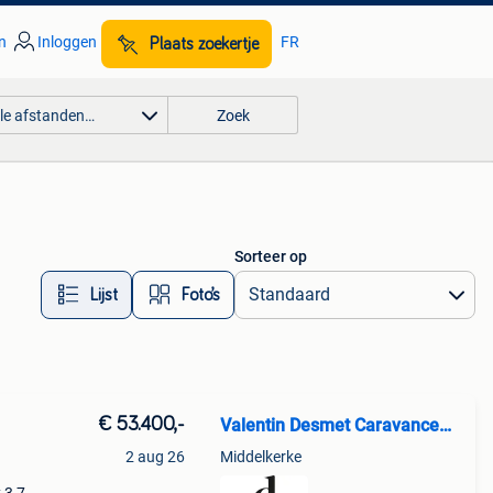
n
Inloggen
FR
Plaats zoekertje
lle afstanden…
Zoek
Sorteer op
Lijst
Foto’s
€ 53.400,-
Valentin Desmet Caravancenter
2 aug 26
Middelkerke