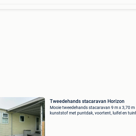
Tweedehands stacaravan Horizon
Mooie tweedehands stacaravan 9 m x 3,70 m 
kunststof met puntdak, voortent, luifel en tuin
De caravan heeft dubbele beglazing en truma-
verwarming, 2 slaapkamers, badkamer en is
volledig in viny