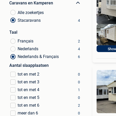
Caravans en Kamperen
Alle zoekertjes
Stacaravans
4
Taal
Français
2
Nederlands
4
Show
Nederlands & Français
6
Aantal slaapplaatsen
tot en met 2
0
tot en met 3
0
tot en met 4
1
tot en met 5
0
tot en met 6
2
meer dan 6
0