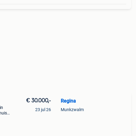
€ 30.000,-
Regina
in
23 jul 26
Munkzwalm
huis.