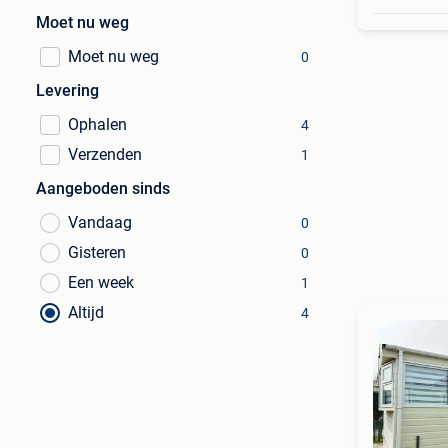
Moet nu weg
Moet nu weg
0
Levering
Ophalen
4
Verzenden
1
Aangeboden sinds
Vandaag
0
Gisteren
0
Een week
1
Altijd
4