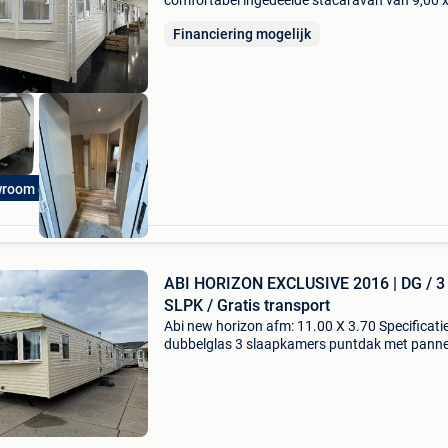
comfortabel ingedeelde stacaravan van 9,00 x
meter met 2 slaapkamers. Het model is geliefd
Financiering mogelijk
dankzij het sterke ontwerp, de tijdloze kleuren
praktische
room open 7op7
ABI HORIZON EXCLUSIVE 2016 | DG / 3
SLPK / Gratis transport
Abi new horizon afm: 11.00 X 3.70 Specificatie
dubbelglas 3 slaapkamers puntdak met pann
volledig elektrisch ruime badkamer met toilet,
wasbak en douche cabine bouwjaar 2018 ext
toilet gratis