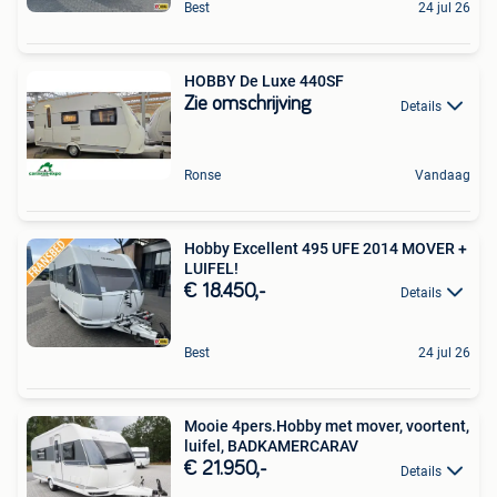
Best
24 jul 26
HOBBY De Luxe 440SF
Zie omschrijving
Details
Ronse
Vandaag
Hobby Excellent 495 UFE 2014 MOVER +
LUIFEL!
€ 18.450,-
Details
Best
24 jul 26
Mooie 4pers.Hobby met mover, voortent,
luifel, BADKAMERCARAV
€ 21.950,-
Details