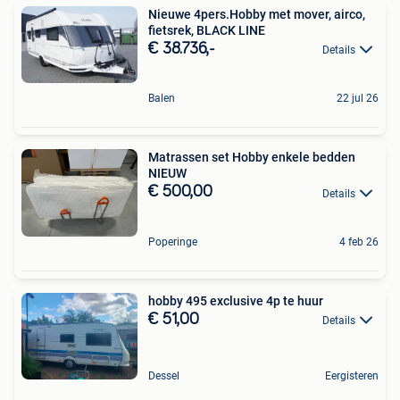
Nieuwe 4pers.Hobby met mover, airco,
fietsrek, BLACK LINE
€ 38.736,-
Details
Balen
22 jul 26
Matrassen set Hobby enkele bedden
NIEUW
€ 500,00
Details
Poperinge
4 feb 26
hobby 495 exclusive 4p te huur
€ 51,00
Details
Dessel
Eergisteren