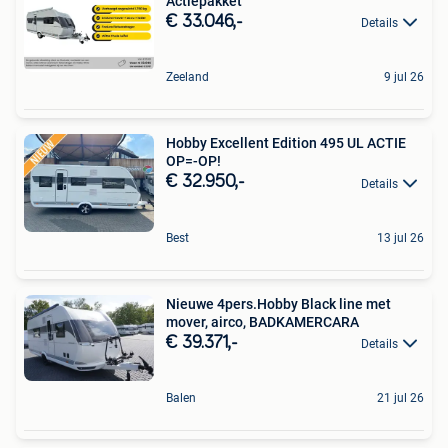
Actiepakket
€ 33.046,-
Details
Zeeland
9 jul 26
Hobby Excellent Edition 495 UL ACTIE
OP=-OP!
€ 32.950,-
Details
Best
13 jul 26
Nieuwe 4pers.Hobby Black line met
mover, airco, BADKAMERCARA
€ 39.371,-
Details
Balen
21 jul 26