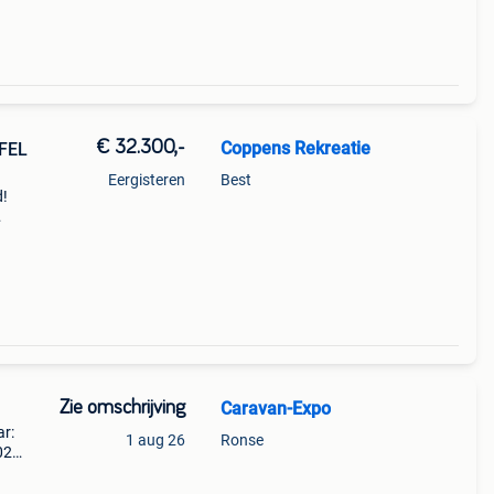
€ 32.300,-
Coppens Rekreatie
FEL
Eergisteren
Best
d!
Zie omschrijving
Caravan-Expo
r:
1 aug 26
Ronse
02
 gvw:
 cm