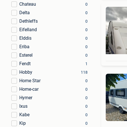
Chateau
0
Delta
0
Dethleffs
0
Eifelland
0
Elddis
0
Eriba
0
Esterel
0
Fendt
1
Hobby
118
Home Star
0
Home-car
0
Hymer
0
Ixus
0
Kabe
0
Kip
0