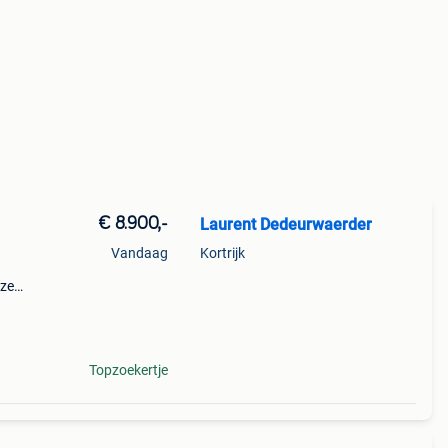
€ 8.900,-
Laurent Dedeurwaerder
Vandaag
Kortrijk
eze
s
ren.
Topzoekertje