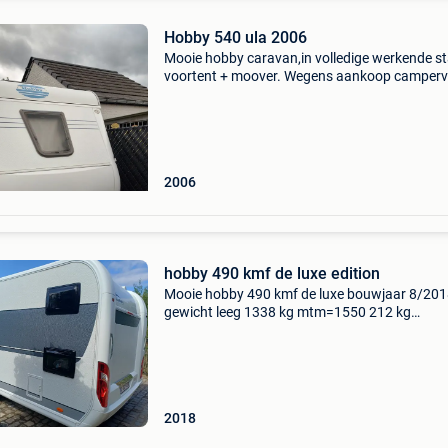
Hobby 540 ula 2006
Mooie hobby caravan,in volledige werkende st
voortent + moover. Wegens aankoop camperv
8800€
2006
hobby 490 kmf de luxe edition
Mooie hobby 490 kmf de luxe bouwjaar 8/20
gewicht leeg 1338 kg mtm=1550 212 kg
laadvermogen -vast bed -stapelbed -tafel
omvormbaar naar extra bed -mover -airco -luife
uitschuifbaar fietsdrager -ex
2018