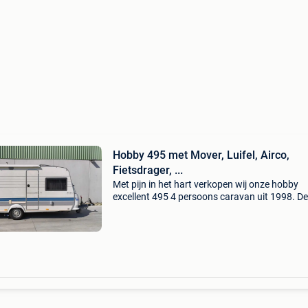
Hobby 495 met Mover, Luifel, Airco,
Fietsdrager, ...
Met pijn in het hart verkopen wij onze hobby
excellent 495 4 persoons caravan uit 1998. D
comfortabele en goed onderhouden caravan i
volledig uitgerust en klaar voor nieuwe avontu
Te koop wege