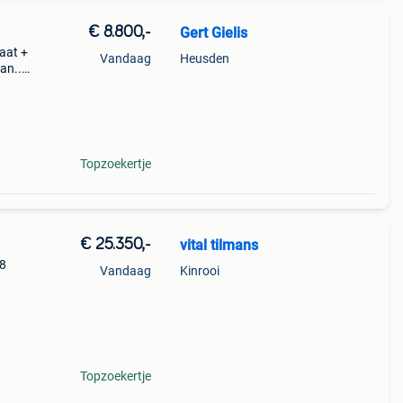
€ 8.800,-
Gert Gielis
aat +
Vandaag
Heusden
an..
Topzoekertje
€ 25.350,-
vital tilmans
18
Vandaag
Kinrooi
l -
Topzoekertje