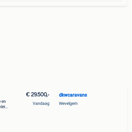
€ 29.500,-
dkwcaravans
e en
Vandaag
Wevelgem
kleine
te