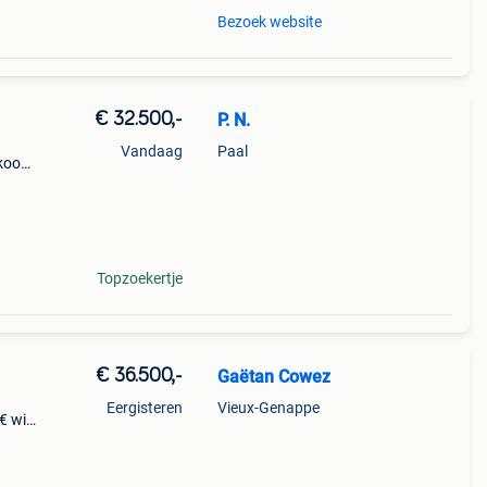
Bezoek website
€ 32.500,-
P. N.
Vandaag
Paal
 koop
 mover
 extra
Topzoekertje
€ 36.500,-
Gaëtan Cowez
Eergisteren
Vieux-Genappe
€ wij
, in
 en