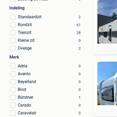
Indeling
Standaardzit
2
Rondzit
61
Treinzit
28
Kleine zit
0
Overige
2
Merk
Adria
0
Avento
0
Beyerland
0
Biod
0
Bürstner
1
Carado
0
Caravelair
0