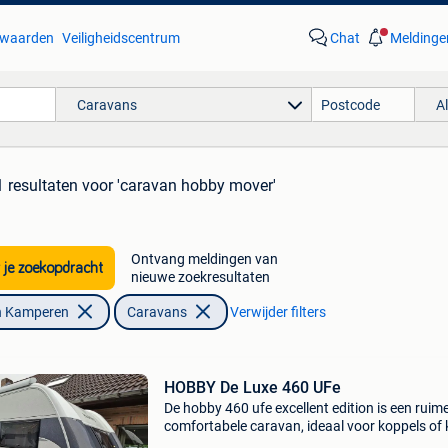
waarden
Veiligheidscentrum
Chat
Meldinge
Caravans
A
 resultaten
voor 'caravan hobby mover'
Ontvang meldingen van
 je zoekopdracht
nieuwe zoekresultaten
n Kamperen
Caravans
Verwijder filters
HOBBY De Luxe 460 UFe
De hobby 460 ufe excellent edition is een ruim
comfortabele caravan, ideaal voor koppels of 
gezinnen. Met een modern interieur en een gro