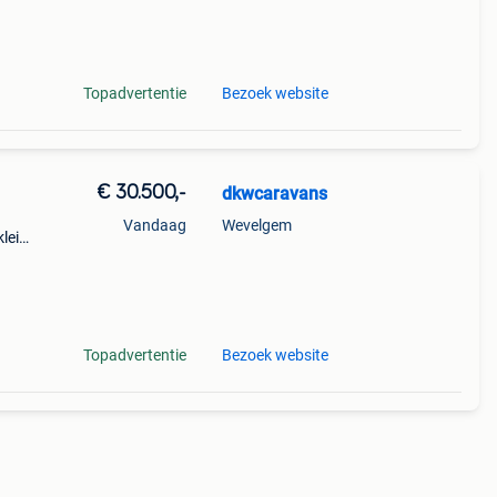
Topadvertentie
Bezoek website
€ 30.500,-
dkwcaravans
Vandaag
Wevelgem
kleine
te
te.
Topadvertentie
Bezoek website