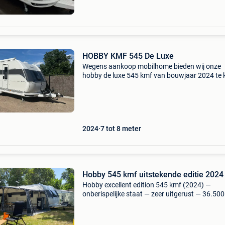
HOBBY KMF 545 De Luxe
Wegens aankoop mobilhome bieden wij onze
hobby de luxe 545 kmf van bouwjaar 2024 te
aan. Uitvoering en extra’s: pas geïnstalleerde
(nog 5j garantie) zwart fietsenrek op de dissel
grot
2024
7 tot 8 meter
Hobby 545 kmf uitstekende editie 2024
Hobby excellent edition 545 kmf (2024) —
onberispelijke staat — zeer uitgerust — 36.500
verkopen onze hobby excellent edition caravan
bijna nieuwstaat, altijd met zorg onderhouden
kla