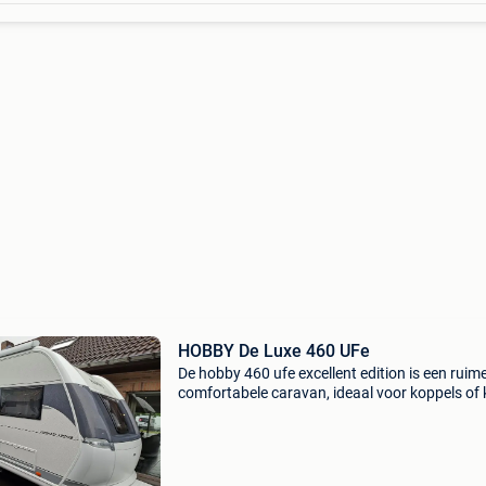
HOBBY De Luxe 460 UFe
De hobby 460 ufe excellent edition is een ruim
comfortabele caravan, ideaal voor koppels of 
gezinnen. Met een modern interieur en een gro
rondzit achterin biedt hij een gezellige leefruim