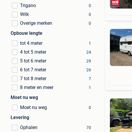
Trigano
0
Wilk
0
Overige merken
0
Opbouw lengte
tot 4 meter
1
4 tot 5 meter
24
5 tot 6 meter
29
6 tot 7 meter
26
7 tot 8 meter
7
8 meter en meer
1
Moet nu weg
Moet nu weg
0
Levering
Ophalen
70