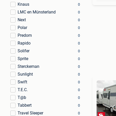
Knaus
0
LMC en Münsterland
0
Next
0
Polar
0
Predom
0
Rapido
0
Solifer
0
Sprite
0
Sterckeman
0
Sunlight
0
Swift
0
T.E.C.
0
T@b
0
Tabbert
0
Travel Sleeper
0