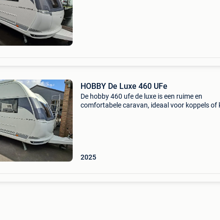
rondzit achterin biedt hij een gezellige leefruim
HOBBY De Luxe 460 UFe
De hobby 460 ufe de luxe is een ruime en
comfortabele caravan, ideaal voor koppels of 
gezinnen. Met een modern interieur en een gro
rondzit achterin biedt hij een gezellige leefruim
De car
2025