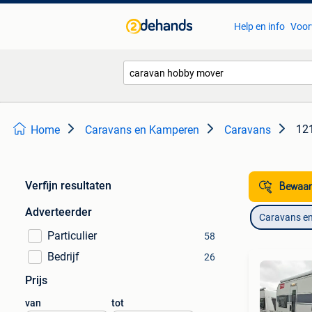
Help en info
Voor
121
Home
Caravans en Kamperen
Caravans
Verfijn resultaten
Bewaar
Adverteerder
Caravans e
Particulier
58
Bedrijf
26
Prijs
van
tot