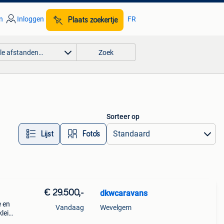
n
Inloggen
FR
Plaats zoekertje
lle afstanden…
Zoek
Sorteer op
Lijst
Foto’s
€ 29.500,-
dkwcaravans
e en
Vandaag
Wevelgem
kleine
te