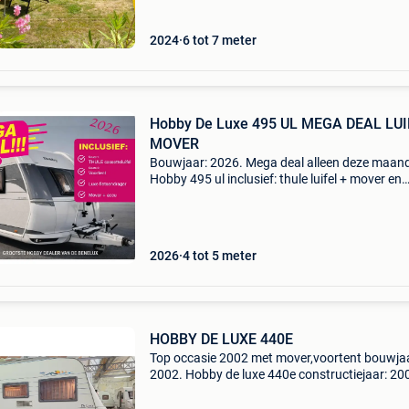
2024
6 tot 7 meter
Hobby De Luxe 495 UL MEGA DEAL LUI
MOVER
Bouwjaar: 2026. Mega deal alleen deze maan
Hobby 495 ul inclusief: thule luifel + mover en
fietsendrager !!! Mega deal pakket is exclusief
samengesteld door coppens rekreatie. Keuze
tussen... Hobby
2026
4 tot 5 meter
HOBBY DE LUXE 440E
Top occasie 2002 met mover,voortent bouwjaa
2002. Hobby de luxe 440e constructiejaar: 20
ledig gewicht: 1.055 Kg laadvermogen: 145 kg
1.200 Kg afmetingen (lxbxh): 505 x 230 x 253