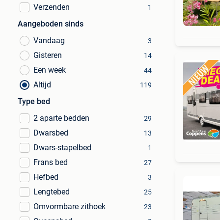
Verzenden
1
Aangeboden sinds
Vandaag
3
Gisteren
14
Een week
44
Altijd
119
Type bed
2 aparte bedden
29
Dwarsbed
13
Dwars-stapelbed
1
Frans bed
27
Hefbed
3
Lengtebed
25
Omvormbare zithoek
23