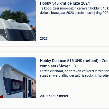
Hobby 545 kmf de luxe 2024
Te koop, zeer mooi gezin caravan hobby 545 
de luxe bouwjaar 2023 eerste inschrijving 202
uitgerust met truma hachel mover enduro
airconditioning.
2023
Hobby De Luxe 515 UHK (hefbed) - Zee
compleet (Mover, ...)
Eerste eigenaar, de caravan verkeert in zeer ne
staat en werd altijd gestald, is rookvrij, huisdier
en jaarlijks garantiecontrole (onderhouden). Al
documentatie is aanwezig. Zeer praktische e
2019
5 tot 6 meter