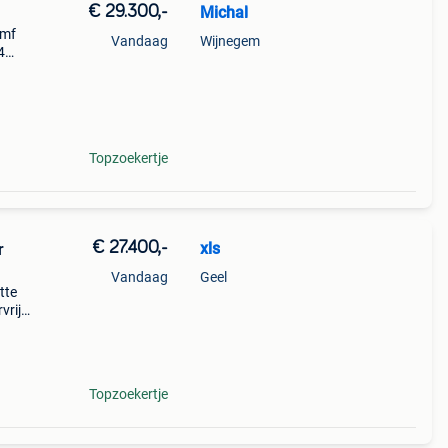
€ 29.300,-
Michal
kmf
Vandaag
Wijnegem
4
Topzoekertje
€ 27.400,-
xls
r
Vandaag
Geel
tte
vrij
le
Topzoekertje