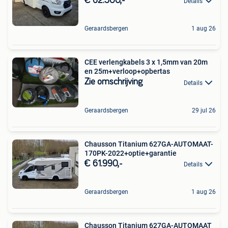
€ 62.500,-
Details
Geraardsbergen
1 aug 26
CEE verlengkabels 3 x 1,5mm van 20m
en 25m+verloop+opbertas
Zie omschrijving
Details
Geraardsbergen
29 jul 26
Chausson Titanium 627GA-AUTOMAAT-
170PK-2022+optie+garantie
€ 61.990,-
Details
Geraardsbergen
1 aug 26
Chausson Titanium 627GA-AUTOMAAT