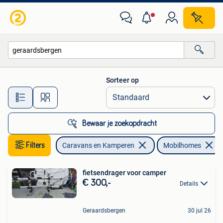
Mobilhomes
Sorteer op
Alle afstanden…
Bewaar je zoekopdracht
Filters
Caravans en Kamperen
Mobilhomes
fietsendrager voor camper
€ 300,-
Details
Geraardsbergen
30 jul 26