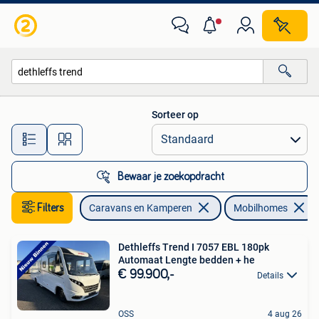
Mobilhomes
Sorteer op
Alle afstanden…
Bewaar je zoekopdracht
Filters
Caravans en Kamperen
Mobilhomes
Dethleffs Trend I 7057 EBL 180pk
Automaat Lengte bedden + he
€ 99.900,-
Details
OSS
4 aug 26