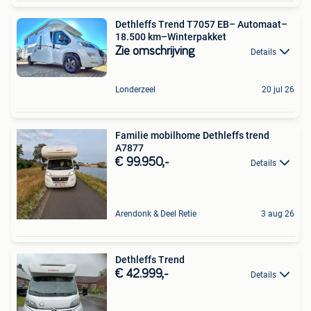
Dethleffs Trend T7057 EB– Automaat–
18.500 km–Winterpakket
Zie omschrijving
Details
Londerzeel
20 jul 26
Familie mobilhome Dethleffs trend
A7877
€ 99.950,-
Details
Arendonk & Deel Retie
3 aug 26
Dethleffs Trend
€ 42.999,-
Details