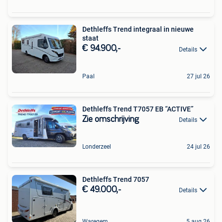
Dethleffs Trend integraal in nieuwe
staat
€ 94.900,-
Details
Paal
27 jul 26
Dethleffs Trend T7057 EB “ACTIVE”
Zie omschrijving
Details
Londerzeel
24 jul 26
Dethleffs Trend 7057
€ 49.000,-
Details
Waregem
5 aug 26