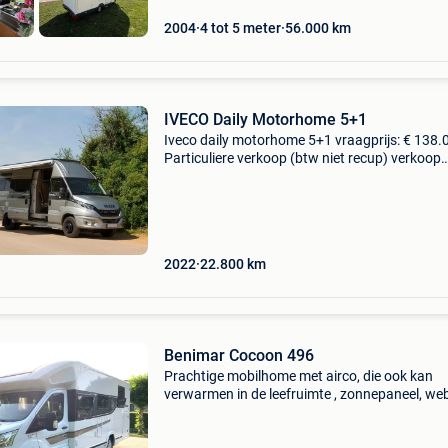
2004
4 tot 5 meter
56.000
km
IVECO Daily Motorhome 5+1
Iveco daily motorhome 5+1 vraagprijs: € 138.0
Particuliere verkoop (btw niet recup) verkoop
rechtstreeks van eigenaar technische gegeve
merk: iveco type/model: daily 70c21 gekeurd a
motor
2022
22.800
km
Benimar Cocoon 496
Prachtige mobilhome met airco, die ook kan
verwarmen in de leefruimte , zonnepaneel, we
ring verwarming, luifel, grote koelkast met
diepvries,schotelantenne+tv 4 nieuwe all sea