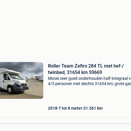
Roller Team Zefiro 284 TL met hef-/
twinbed, 31654 km 59669
Mooie zeer goed onderhouden half-integraal 
4/5 personen met slechts 31654 km, grote ga
hefbed in het miden en twinbedden achteraan
Roller team zefiro 284 tl 59669 prijs: € 49.900
Opbou
2018
7 tot 8 meter
31.561
km