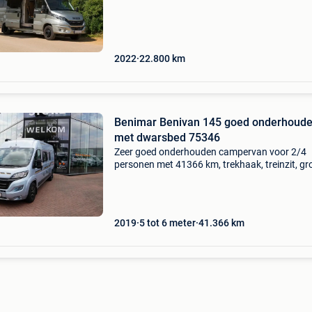
merk: iveco type/model: daily 70c21 gekeurd a
motor
2022
22.800
km
Benimar Benivan 145 goed onderhoud
met dwarsbed 75346
Zeer goed onderhouden campervan voor 2/4
personen met 41366 km, trekhaak, treinzit, gr
koelkast en dwarsbed achteraan. Benimar be
145 75346 prijs: € 45.900 Opbouwtype: van
onderstel: fiat
2019
5 tot 6 meter
41.366
km