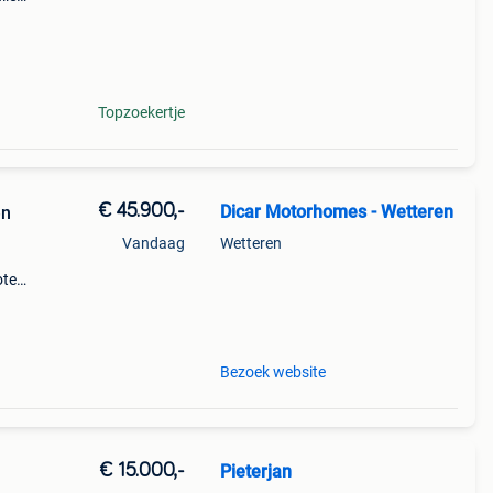
nenin
Topzoekertje
€ 45.900,-
Dicar Motorhomes - Wetteren
en
Vandaag
Wetteren
ote
nivan
Bezoek website
€ 15.000,-
Pieterjan