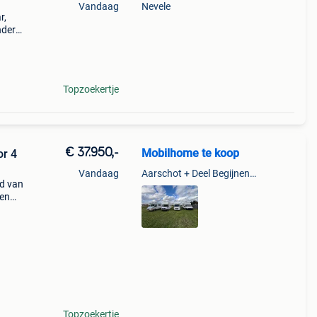
Vandaag
Nevele
r,
nder
Topzoekertje
€ 37.950,-
Mobilhome te koop
or 4
Vandaag
Aarschot + Deel Begijnendijk
td van
 en
n.
Topzoekertje