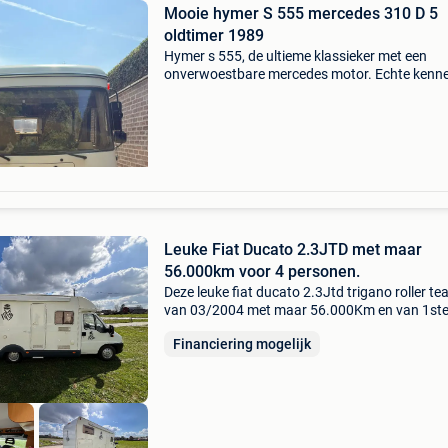
Mooie hymer S 555 mercedes 310 D 5
oldtimer 1989
Hymer s 555, de ultieme klassieker met een
onverwoestbare mercedes motor. Echte kenn
weten dit! Recent gekeurd. 362.333 Km op de
teller… kan het 3 dubbele aan! Lengte 5.70 M.
Fietsen/ motordrager.
Leuke Fiat Ducato 2.3JTD met maar
56.000km voor 4 personen.
Deze leuke fiat ducato 2.3Jtd trigano roller te
van 03/2004 met maar 56.000Km en van 1st
eigenaar. 4 Personen mogen mee. Laadvermo
Financiering mogelijk
495kg geleverd met keuring verkoop en carpa
Voorzien , z