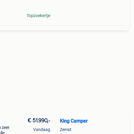
Topzoekertje
€ 51.990,-
King Camper
n zeer
Vandaag
Zemst
lle