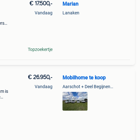
€ 17.500,-
Marian
Vandaag
Lanaken
ers
Topzoekertje
€ 26.950,-
Mobilhome te koop
Vandaag
Aarschot + Deel Begijnendijk
am is
e
gen:
ss.