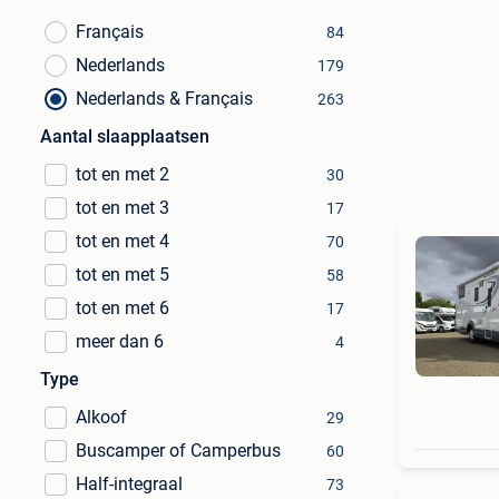
Français
84
Nederlands
179
Nederlands & Français
263
Aantal slaapplaatsen
tot en met 2
30
tot en met 3
17
tot en met 4
70
tot en met 5
58
tot en met 6
17
meer dan 6
4
Type
Alkoof
29
Buscamper of Camperbus
60
Half-integraal
73