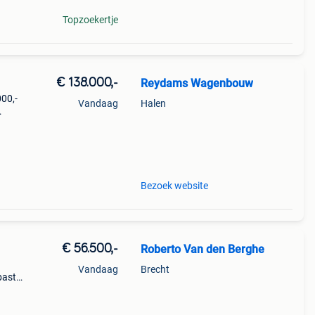
Topzoekertje
€ 138.000,-
Reydams Wagenbouw
00,-
Vandaag
Halen
ns
ls
Bezoek website
€ 56.500,-
Roberto Van den Berghe
Vandaag
Brecht
basto
son