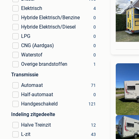
Elektrisch
4
Hybride Elektrisch/Benzine
0
Hybride Elektrisch/Diesel
0
LPG
0
CNG (Aardgas)
0
Waterstof
0
Overige brandstoffen
1
Transmissie
Automaat
71
Half-automaat
0
Handgeschakeld
121
Indeling zitgedeelte
Halve Treinzit
12
L-zit
43