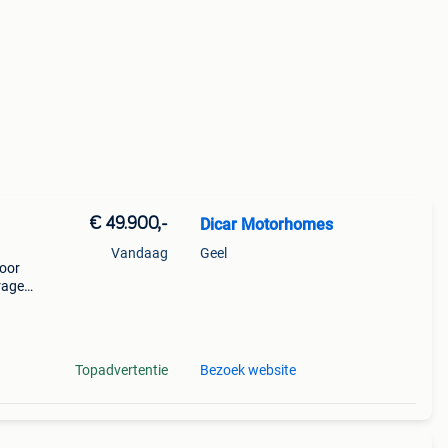
€ 49.900,-
Dicar Motorhomes
Vandaag
Geel
voor
rage,
.
Topadvertentie
Bezoek website