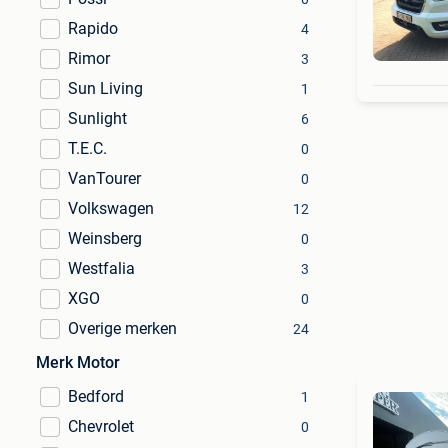
Rapido
4
Rimor
3
Sun Living
1
Sunlight
6
T.E.C.
0
VanTourer
0
Volkswagen
12
Weinsberg
0
Westfalia
3
XGO
0
Overige merken
24
Merk Motor
Bedford
1
Chevrolet
0