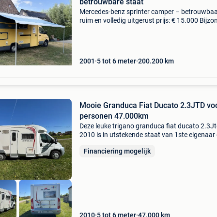
betrouwbare staat
Mercedes-benz sprinter camper – betrouwbaa
ruim en volledig uitgerust prijs: € 15.000 Bijzo
degelijke camper op basis van een mercedes
sprinter uit 2001. De kilometerstand bedraagt
ongeveer
2001
5 tot 6 meter
200.200
km
Mooie Granduca Fiat Ducato 2.3JTD vo
personen 47.000km
Deze leuke trigano granduca fiat ducato 2.3J
2010 is in utstekende staat van 1ste eigenaar
met maar 47.000Km. Voorzien voor 4 persone
Financiering mogelijk
Euro 4 130pk geleverd met keuring verkoop en
carpass. 1
2010
5 tot 6 meter
47.000
km