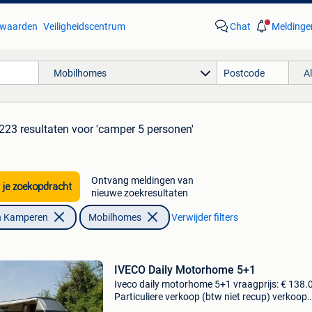
waarden
Veiligheidscentrum
Chat
Meldinge
Mobilhomes
A
223 resultaten
voor 'camper 5 personen'
Ontvang meldingen van
 je zoekopdracht
nieuwe zoekresultaten
n Kamperen
Mobilhomes
Verwijder filters
IVECO Daily Motorhome 5+1
Iveco daily motorhome 5+1 vraagprijs: € 138.0
Particuliere verkoop (btw niet recup) verkoop
rechtstreeks van eigenaar technische gegeve