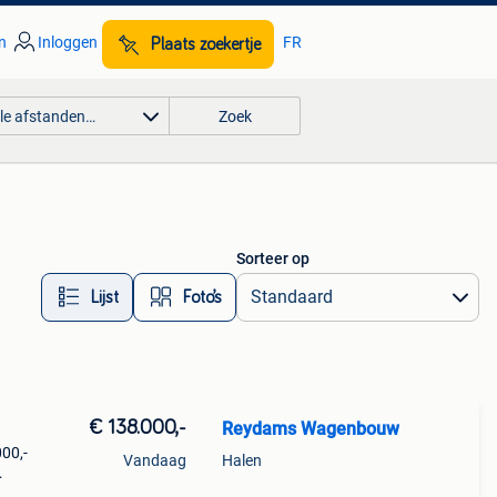
n
Inloggen
FR
Plaats zoekertje
lle afstanden…
Zoek
Sorteer op
Lijst
Foto’s
€ 138.000,-
Reydams Wagenbouw
00,-
Vandaag
Halen
ns