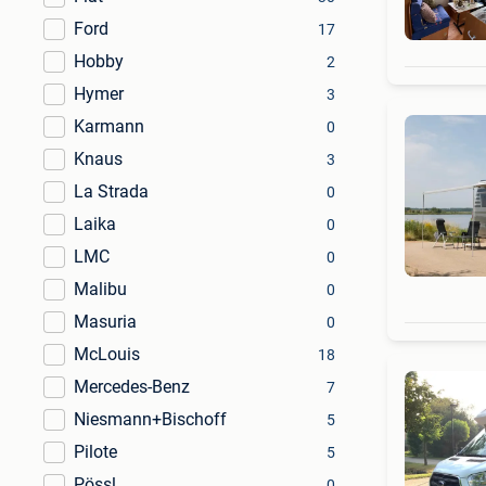
Ford
17
Hobby
2
Hymer
3
Karmann
0
Knaus
3
La Strada
0
Laika
0
LMC
0
Malibu
0
Masuria
0
McLouis
18
Mercedes-Benz
7
Niesmann+Bischoff
5
Pilote
5
Pössl
0