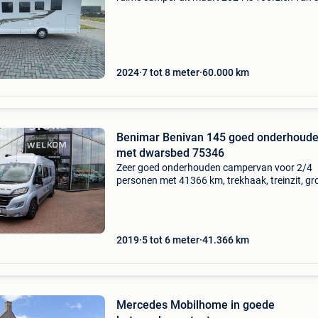
luxe en ook de inrichting is zeer compleet. Bin
vindt u een slimme indeling met ruimte voor
2024
7 tot 8 meter
60.000
km
Benimar Benivan 145 goed onderhoud
met dwarsbed 75346
Zeer goed onderhouden campervan voor 2/4
personen met 41366 km, trekhaak, treinzit, gr
koelkast en dwarsbed achteraan. Benimar be
145 75346 prijs: € 45.900 Opbouwtype: van
onderstel: fiat
2019
5 tot 6 meter
41.366
km
Mercedes Mobilhome in goede