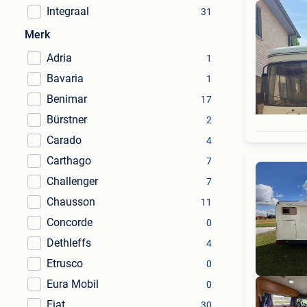
Integraal
31
Merk
Adria
1
Bavaria
1
Benimar
17
Bürstner
2
Carado
4
Carthago
7
Challenger
7
Chausson
11
Concorde
0
Dethleffs
4
Etrusco
0
Eura Mobil
0
Fiat
30