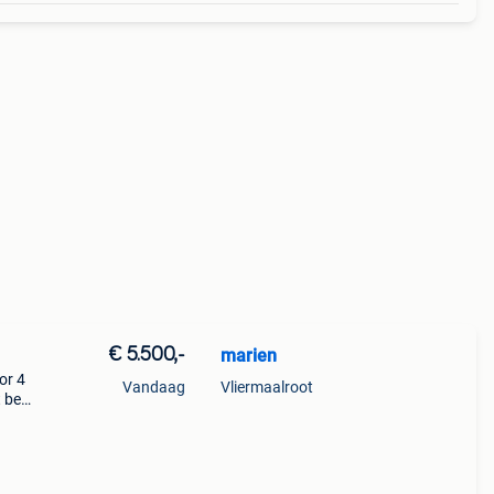
€ 5.500,-
marien
or 4
Vandaag
Vliermaalroot
 bed!
ald !