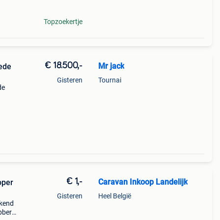
Topzoekertje
€ 18.500,-
Mr jack
oede
Gisteren
Tournai
de
€ 1,-
Caravan Inkoop Landelijk
oper
Gisteren
Heel België
rkend
bbert