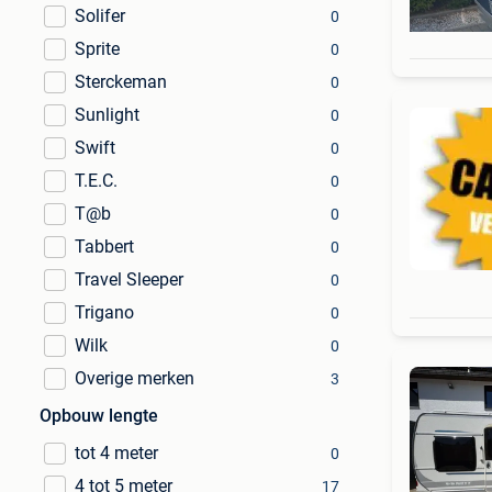
Solifer
0
Sprite
0
Sterckeman
0
Sunlight
0
Swift
0
T.E.C.
0
T@b
0
Tabbert
0
Travel Sleeper
0
Trigano
0
Wilk
0
Overige merken
3
Opbouw lengte
tot 4 meter
0
4 tot 5 meter
17