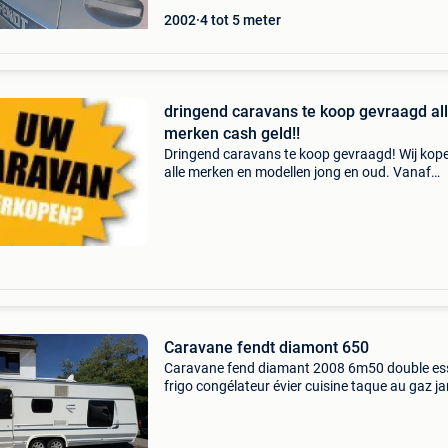
2002
4 tot 5 meter
dringend caravans te koop gevraagd al
merken cash geld!!
Dringend caravans te koop gevraagd! Wij kop
alle merken en modellen jong en oud. Vanaf
bouwjaar 1991 tot 2018 alle merken. In goede 
slechte staat geen probleem wij kopen alles aa
niet bel
Caravane fendt diamont 650
Caravane fend diamant 2008 6m50 double es
frigo congélateur évier cuisine taque au gaz j
utilisé douche / évier climatisation lit double a
matelas mémoire de forme banquette qui s’ou