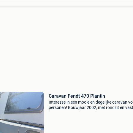
Caravan Fendt 470 Plantin
Interesse in een mooie en degelijke caravan vo
personen! Bouwjaar 2002, met rondzit en vast
Ringverwarming ! Boiler fietsrek vooraan en
achteraan ! Geen vochtproblemen, steeds gest
Mooie