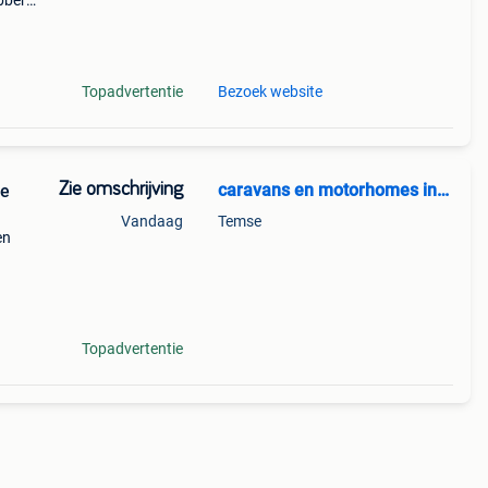
bbert
an
bij
Topadvertentie
Bezoek website
Zie omschrijving
caravans en motorhomes inkoop
le
Vandaag
Temse
en
of in
rzel
Topadvertentie