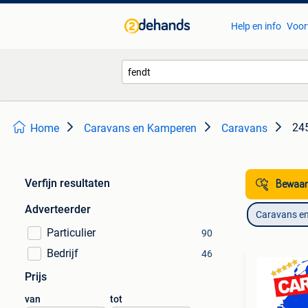
Help en info
Voor
245
Home
Caravans en Kamperen
Caravans
Verfijn resultaten
Bewaar
Adverteerder
Caravans e
Particulier
90
Bedrijf
46
Prijs
van
tot