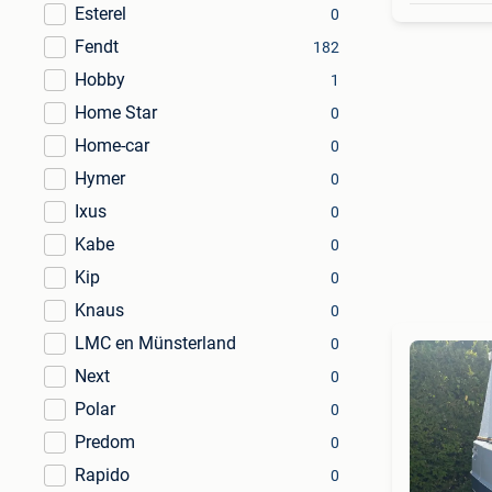
Esterel
0
Fendt
182
Hobby
1
Home Star
0
Home-car
0
Hymer
0
Ixus
0
Kabe
0
Kip
0
Knaus
0
LMC en Münsterland
0
Next
0
Polar
0
Predom
0
Rapido
0