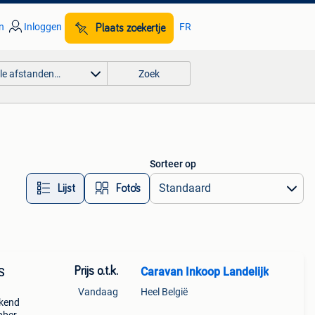
n
Inloggen
FR
Plaats zoekertje
lle afstanden…
Zoek
Sorteer op
Lijst
Foto’s
Prijs o.t.k.
Caravan Inkoop Landelijk
S
Vandaag
Heel België
rkend