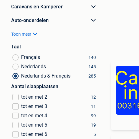
Caravans en Kamperen
Auto-onderdelen
Toon meer
Taal
Français
140
Nederlands
145
Nederlands & Français
285
Aantal slaapplaatsen
tot en met 2
12
tot en met 3
11
tot en met 4
99
tot en met 5
19
tot en met 6
5