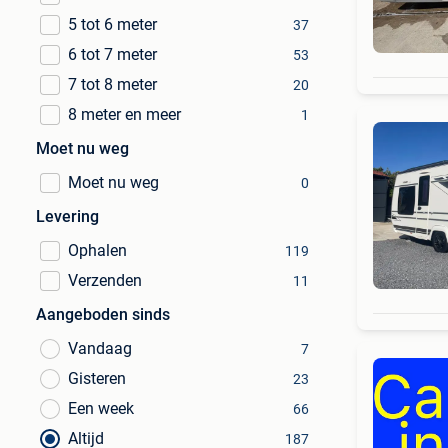
5 tot 6 meter
37
6 tot 7 meter
53
7 tot 8 meter
20
8 meter en meer
1
Moet nu weg
Moet nu weg
0
Levering
Ophalen
119
Verzenden
11
Aangeboden sinds
Vandaag
7
Gisteren
23
Een week
66
Altijd
187