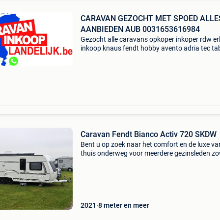
CARAVAN GEZOCHT MET SPOED ALLE
AANBIEDEN AUB 0031653616984
Gezocht alle caravans opkoper inkoper rdw e
inkoop knaus fendt hobby avento adria tec ta
homecar heeft u geen zin in alle rompslomp v
bemiddeling en wilt u geen gezeur aan de deur, 
mij
Caravan Fendt Bianco Activ 720 SKDW
Bent u op zoek naar het comfort en de luxe va
thuis onderweg voor meerdere gezinsleden zo
op winter als zomervakantie, zoek dan niet ver
Met onze fendt bianco activ 720 skdw hebt u 
allemaa
2021
8 meter en meer