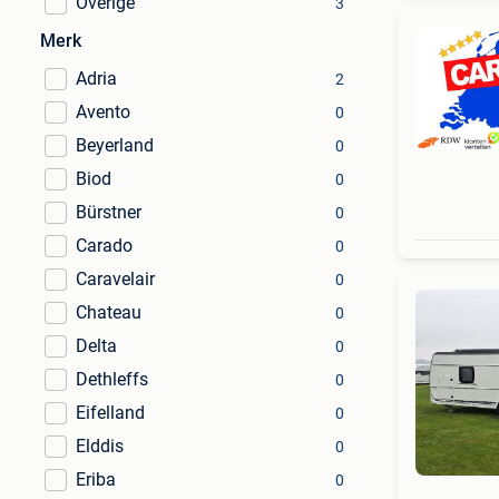
Overige
3
Merk
Adria
2
Avento
0
Beyerland
0
Biod
0
Bürstner
0
Carado
0
Caravelair
0
Chateau
0
Delta
0
Dethleffs
0
Eifelland
0
Elddis
0
Eriba
0