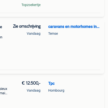
Topzoekertje
Zie omschrijving
caravans en motorhomes inkoop
le
Vandaag
Temse
en
of in
rzel
€ 12.500,-
Tpc
sieux
Vandaag
Hombourg
amais
vec
vre p