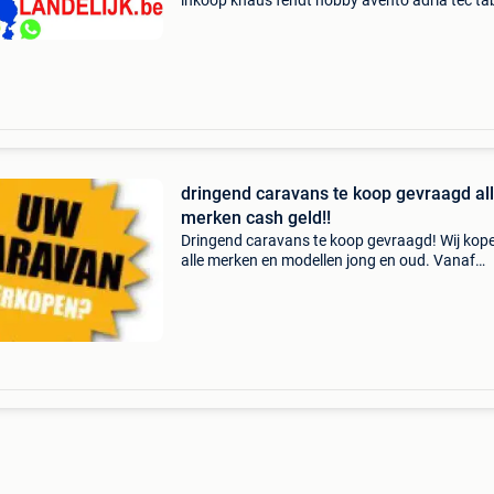
inkoop knaus fendt hobby avento adria tec ta
homecar heeft u geen zin in alle rompslomp v
bemiddeling en wilt u geen gezeur aan de deur, 
mij
dringend caravans te koop gevraagd al
merken cash geld!!
Dringend caravans te koop gevraagd! Wij kop
alle merken en modellen jong en oud. Vanaf
bouwjaar 1991 tot 2018 alle merken. In goede 
slechte staat geen probleem wij kopen alles aa
niet bel