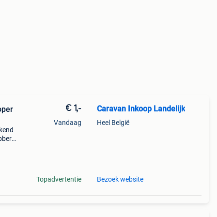
€ 1,-
Caravan Inkoop Landelijk
oper
Vandaag
Heel België
rkend
bbert
an
bij
Topadvertentie
Bezoek website