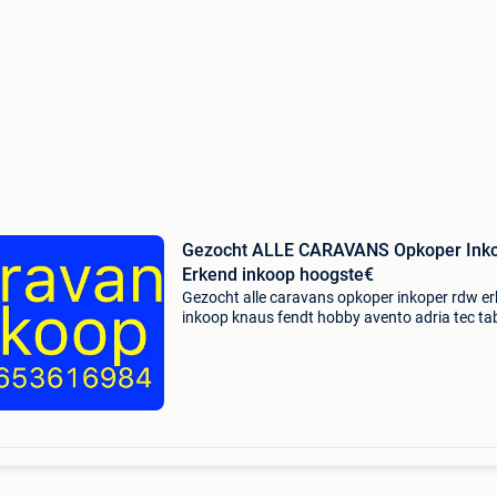
Gezocht ALLE CARAVANS Opkoper Ink
Erkend inkoop hoogste€
Gezocht alle caravans opkoper inkoper rdw e
inkoop knaus fendt hobby avento adria tec ta
homecar heeft u geen zin in alle rompslomp v
bemiddeling en wilt u geen gezeur aan de deur, 
mij