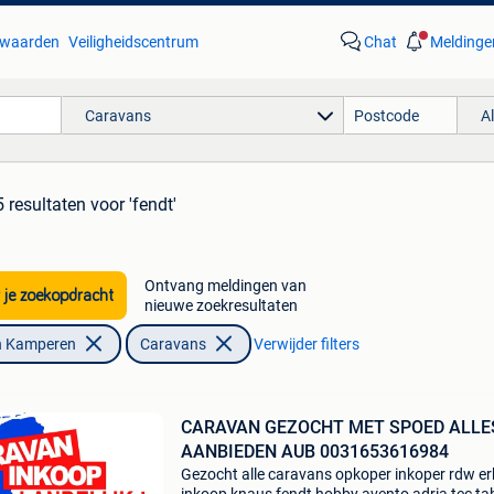
waarden
Veiligheidscentrum
Chat
Meldinge
Caravans
A
 resultaten
voor 'fendt'
Ontvang meldingen van
 je zoekopdracht
nieuwe zoekresultaten
n Kamperen
Caravans
Verwijder filters
CARAVAN GEZOCHT MET SPOED ALLE
AANBIEDEN AUB 0031653616984
Gezocht alle caravans opkoper inkoper rdw e