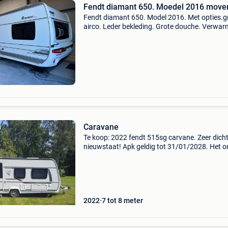
Fendt diamant 650. Moedel 2016 move
Fendt diamant 650. Model 2016. Met opties.g
airco. Leder bekleding. Grote douche. Verwar
op gas en 220. Frans bed. Mtm 2200 kg. Te
bezichtigen laakdal. Xt volautomatische move
Caravane
Te koop: 2022 fendt 515sg carvane. Zeer dicht 
nieuwstaat! Apk geldig tot 31/01/2028. Het o
- isabella ventura pacific luifel - mover truma sx
aansluiting + extra stopcontact linksvoor. -
2022
7 tot 8 meter