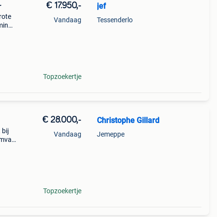
€ 17.950,-
jef
r
rote
Vandaag
Tessenderlo
ming
r
Topzoekertje
€ 28.000,-
Christophe Gillard
bij
Vandaag
Jemeppe
mvat:
 - tv-
Topzoekertje