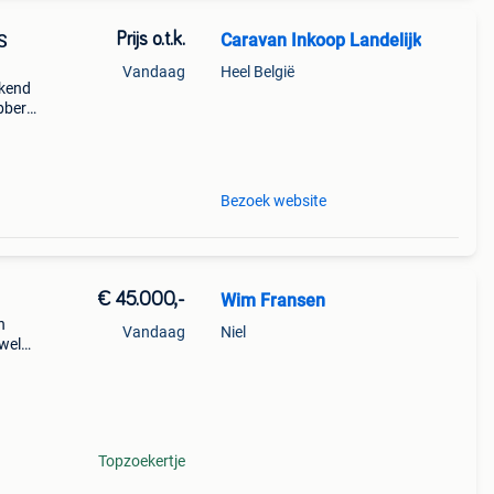
Prijs o.t.k.
Caravan Inkoop Landelijk
S
Vandaag
Heel België
rkend
bbert
an
bij
Bezoek website
€ 45.000,-
Wim Fransen
n
Vandaag
Niel
wel
der.
het
Topzoekertje