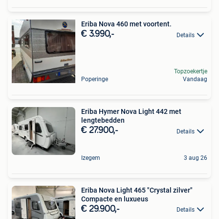
Eriba Nova 460 met voortent.
€ 3.990,-
Details
Topzoekertje
Poperinge
Vandaag
Eriba Hymer Nova Light 442 met
lengtebedden
€ 27.900,-
Details
Izegem
3 aug 26
Eriba Nova Light 465 "Crystal zilver"
Compacte en luxueus
€ 29.900,-
Details