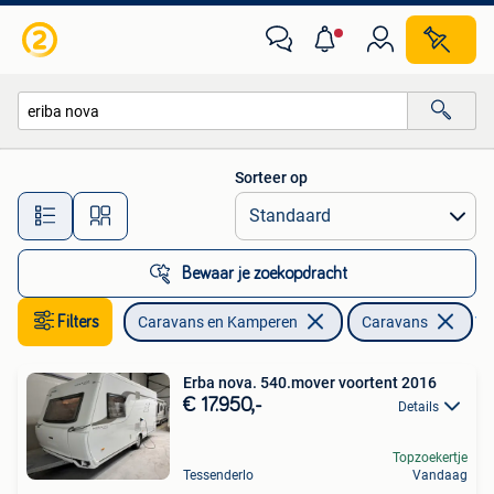
Caravans
Sorteer op
Alle afstanden…
Bewaar je zoekopdracht
Filters
Caravans en Kamperen
Caravans
Ver
Erba nova. 540.mover voortent 2016
€ 17.950,-
Details
Topzoekertje
Tessenderlo
Vandaag